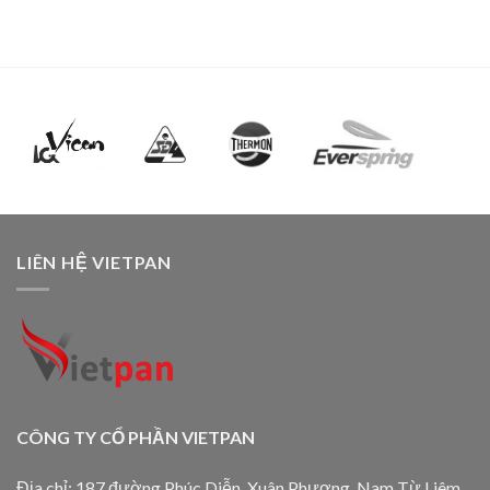
LIÊN HỆ VIETPAN
CÔNG TY CỔ PHẦN VIETPAN
Địa chỉ: 187 đường Phúc Diễn, Xuân Phương, Nam Từ Liêm,