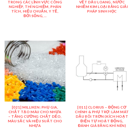
TRONG CÁC LĨNH VỰC CÔNG
VẾT DẦU LOANG, NƯỚC
NGHIỆP, THÍ NGHIỆM, PHÂN
NHIỄM KIM LOẠI BẰNG GIẢI
TÍCH, HIỆU CHUẨN, Y TẾ,
PHÁP SINH HỌC
ĐỜI SỐNG, ..
[021] MILLIKEN: PHỤ GIA,
[011] CLORIUS – ĐỘNG CƠ
CHẤT TẠO MÀU CHO NHỰA
CHÍNH & PHỤ TRỢ: LÀM MÁT
– TĂNG CƯỜNG CHẤT DẺO,
DẦU BÔI TRƠN (KÍCH HOẠT
MÀU SẮC VÀ HIỆU SUẤT CHO
ĐIỆN TỰ HOẠT ĐỘNG,
NHỰA
ĐÁNH GIÁ BẰNG KHÍ NÉN)