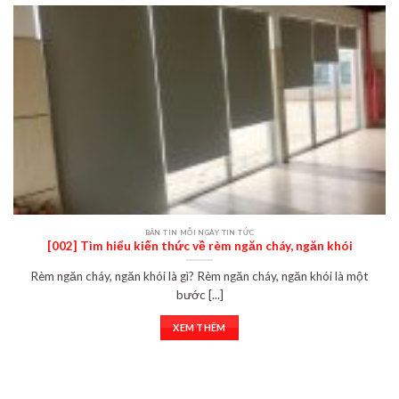
BẢN TIN MỖI NGÀY TIN TỨC
[002] Tìm hiểu kiến thức về rèm ngăn cháy, ngăn khói
Rèm ngăn cháy, ngăn khói là gì? Rèm ngăn cháy, ngăn khói là một
bước [...]
XEM THÊM