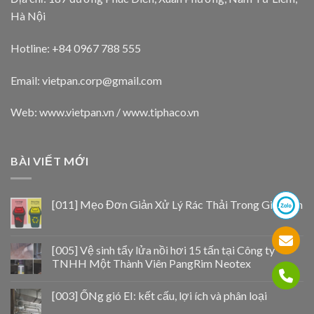
Hà Nội
Hotline: +84 0967 788 555
Email:
vietpan.corp@gmail.com
Web: www.vietpan.vn / www.tiphaco.vn
BÀI VIẾT MỚI
[011] Mẹo Đơn Giản Xử Lý Rác Thải Trong Gia Đình
[005] Vệ sinh tẩy lửa nồi hơi 15 tấn tại Công ty
TNHH Một Thành Viên PangRim Neotex
[003] ỐNg gió EI: kết cấu, lợi ích và phân loại