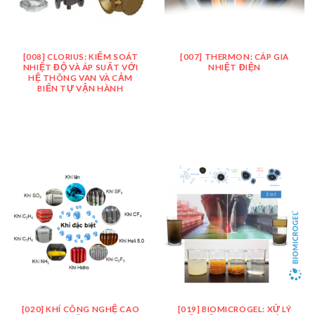
[008] CLORIUS: KIỂM SOÁT
[007] THERMON: CÁP GIA
NHIỆT ĐỘ VÀ ÁP SUẤT VỚI
NHIỆT ĐIỆN
HỆ THÔNG VAN VÀ CẢM
BIẾN TỰ VẬN HÀNH
[020] KHÍ CÔNG NGHỆ CAO
[019] BIOMICROGEL: XỬ LÝ