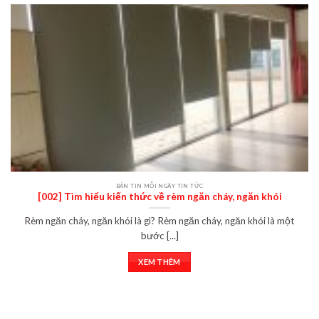
BẢN TIN MỖI NGÀY TIN TỨC
[002] Tìm hiểu kiến thức về rèm ngăn cháy, ngăn khói
Rèm ngăn cháy, ngăn khói là gì? Rèm ngăn cháy, ngăn khói là một
bước [...]
XEM THÊM