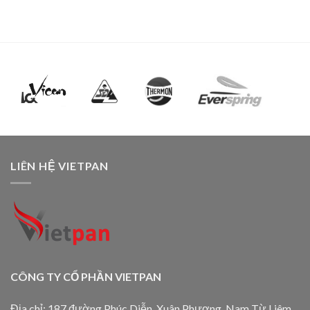
LIÊN HỆ VIETPAN
CÔNG TY CỔ PHẦN VIETPAN
Địa chỉ: 187 đường Phúc Diễn, Xuân Phương, Nam Từ Liêm,