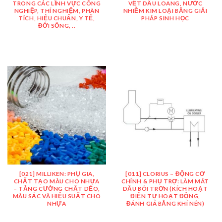
TRONG CÁC LĨNH VỰC CÔNG
VẾT DẦU LOANG, NƯỚC
NGHIỆP, THÍ NGHIỆM, PHÂN
NHIỄM KIM LOẠI BẰNG GIẢI
TÍCH, HIỆU CHUẨN, Y TẾ,
PHÁP SINH HỌC
ĐỜI SỐNG, ..
[021] MILLIKEN: PHỤ GIA,
[011] CLORIUS – ĐỘNG CƠ
CHẤT TẠO MÀU CHO NHỰA
CHÍNH & PHỤ TRỢ: LÀM MÁT
– TĂNG CƯỜNG CHẤT DẺO,
DẦU BÔI TRƠN (KÍCH HOẠT
MÀU SẮC VÀ HIỆU SUẤT CHO
ĐIỆN TỰ HOẠT ĐỘNG,
NHỰA
ĐÁNH GIÁ BẰNG KHÍ NÉN)