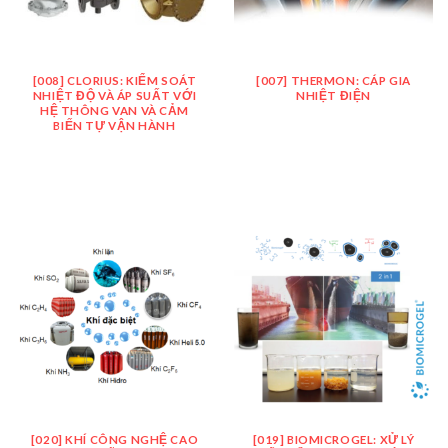
[008] CLORIUS: KIỂM SOÁT
[007] THERMON: CÁP GIA
NHIỆT ĐỘ VÀ ÁP SUẤT VỚI
NHIỆT ĐIỆN
HỆ THÔNG VAN VÀ CẢM
BIẾN TỰ VẬN HÀNH
[020] KHÍ CÔNG NGHỆ CAO
[019] BIOMICROGEL: XỬ LÝ