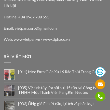
Hà Nội
Hotline: +84 0967 788 555
Email:
vietpan.corp@gmail.com
Web: www.vietpan.vn / www.tiphaco.vn
BÀI VIẾT MỚI
[011] Mẹo Đơn Giản Xử Lý Rác Thải Trong Gia Đình
[005] Vệ sinh tẩy lửa nồi hơi 15 tấn tại Công ty
TNHH Một Thành Viên PangRim Neotex
[003] ỐNg gió EI: kết cấu, lợi ích và phân loại