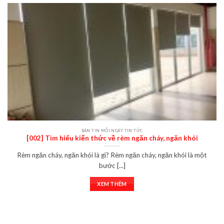
BẢN TIN MỖI NGÀY TIN TỨC
[002] Tìm hiểu kiến thức về rèm ngăn cháy, ngăn khói
Rèm ngăn cháy, ngăn khói là gì? Rèm ngăn cháy, ngăn khói là một
bước [...]
XEM THÊM