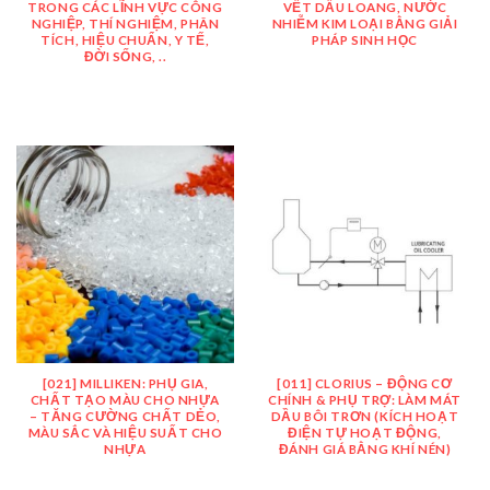
TRONG CÁC LĨNH VỰC CÔNG
VẾT DẦU LOANG, NƯỚC
NGHIỆP, THÍ NGHIỆM, PHÂN
NHIỄM KIM LOẠI BẰNG GIẢI
TÍCH, HIỆU CHUẨN, Y TẾ,
PHÁP SINH HỌC
ĐỜI SỐNG, ..
[021] MILLIKEN: PHỤ GIA,
[011] CLORIUS – ĐỘNG CƠ
CHẤT TẠO MÀU CHO NHỰA
CHÍNH & PHỤ TRỢ: LÀM MÁT
– TĂNG CƯỜNG CHẤT DẺO,
DẦU BÔI TRƠN (KÍCH HOẠT
MÀU SẮC VÀ HIỆU SUẤT CHO
ĐIỆN TỰ HOẠT ĐỘNG,
NHỰA
ĐÁNH GIÁ BẰNG KHÍ NÉN)