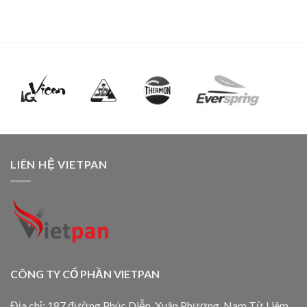
LIÊN HỆ VIETPAN
CÔNG TY CỔ PHẦN VIETPAN
Địa chỉ: 187 đường Phúc Diễn, Xuân Phương, Nam Từ Liêm,