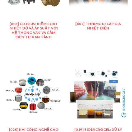
[008] CLORIUS: KIỂM SOÁT
[007] THERMON: CÁP GIA
NHIỆT ĐỘ VÀ ÁP SUẤT VỚI
NHIỆT ĐIỆN
HỆ THÔNG VAN VÀ CẢM
BIẾN TỰ VẬN HÀNH
[020] KHÍ CÔNG NGHỆ CAO
[019] BIOMICROGEL: XỬ LÝ