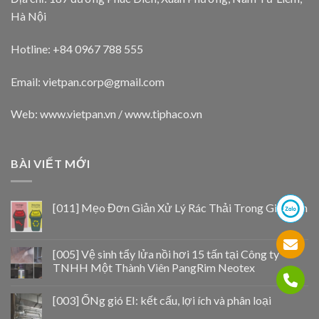
Hà Nội
Hotline: +84 0967 788 555
Email:
vietpan.corp@gmail.com
Web: www.vietpan.vn / www.tiphaco.vn
BÀI VIẾT MỚI
[011] Mẹo Đơn Giản Xử Lý Rác Thải Trong Gia Đình
[005] Vệ sinh tẩy lửa nồi hơi 15 tấn tại Công ty
TNHH Một Thành Viên PangRim Neotex
[003] ỐNg gió EI: kết cấu, lợi ích và phân loại