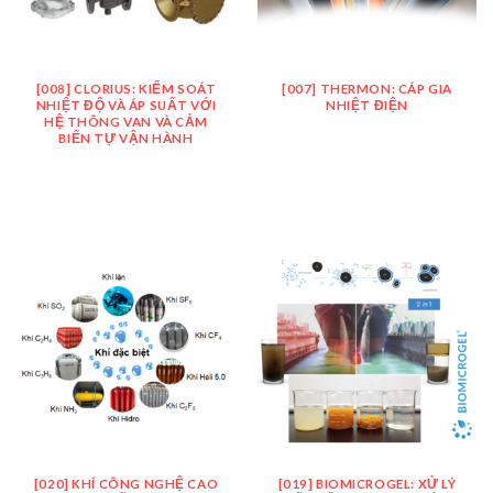
[008] CLORIUS: KIỂM SOÁT
[007] THERMON: CÁP GIA
NHIỆT ĐỘ VÀ ÁP SUẤT VỚI
NHIỆT ĐIỆN
HỆ THÔNG VAN VÀ CẢM
BIẾN TỰ VẬN HÀNH
[020] KHÍ CÔNG NGHỆ CAO
[019] BIOMICROGEL: XỬ LÝ