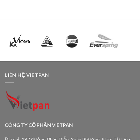
LIÊN HỆ VIETPAN
CÔNG TY CỔ PHẦN VIETPAN
Địa chỉ: 187 đường Phúc Diễn, Xuân Phương, Nam Từ Liêm,