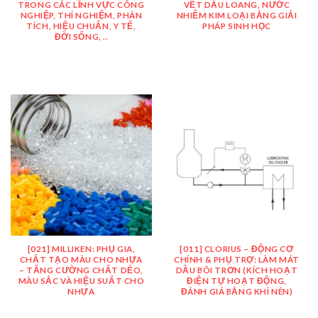
TRONG CÁC LĨNH VỰC CÔNG
VẾT DẦU LOANG, NƯỚC
NGHIỆP, THÍ NGHIỆM, PHÂN
NHIỄM KIM LOẠI BẰNG GIẢI
TÍCH, HIỆU CHUẨN, Y TẾ,
PHÁP SINH HỌC
ĐỜI SỐNG, ..
[021] MILLIKEN: PHỤ GIA,
[011] CLORIUS – ĐỘNG CƠ
CHẤT TẠO MÀU CHO NHỰA
CHÍNH & PHỤ TRỢ: LÀM MÁT
– TĂNG CƯỜNG CHẤT DẺO,
DẦU BÔI TRƠN (KÍCH HOẠT
MÀU SẮC VÀ HIỆU SUẤT CHO
ĐIỆN TỰ HOẠT ĐỘNG,
NHỰA
ĐÁNH GIÁ BẰNG KHÍ NÉN)