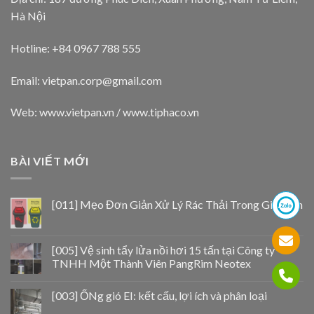
Hà Nội
Hotline: +84 0967 788 555
Email:
vietpan.corp@gmail.com
Web: www.vietpan.vn / www.tiphaco.vn
BÀI VIẾT MỚI
[011] Mẹo Đơn Giản Xử Lý Rác Thải Trong Gia Đình
[005] Vệ sinh tẩy lửa nồi hơi 15 tấn tại Công ty
TNHH Một Thành Viên PangRim Neotex
[003] ỐNg gió EI: kết cấu, lợi ích và phân loại