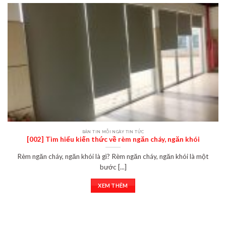
BẢN TIN MỖI NGÀY TIN TỨC
[002] Tìm hiểu kiến thức về rèm ngăn cháy, ngăn khói
Rèm ngăn cháy, ngăn khói là gì? Rèm ngăn cháy, ngăn khói là một
bước [...]
XEM THÊM