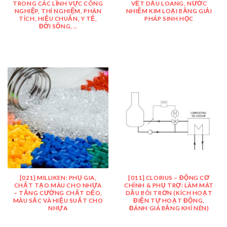
TRONG CÁC LĨNH VỰC CÔNG
VẾT DẦU LOANG, NƯỚC
NGHIỆP, THÍ NGHIỆM, PHÂN
NHIỄM KIM LOẠI BẰNG GIẢI
TÍCH, HIỆU CHUẨN, Y TẾ,
PHÁP SINH HỌC
ĐỜI SỐNG, ..
[021] MILLIKEN: PHỤ GIA,
[011] CLORIUS – ĐỘNG CƠ
CHẤT TẠO MÀU CHO NHỰA
CHÍNH & PHỤ TRỢ: LÀM MÁT
– TĂNG CƯỜNG CHẤT DẺO,
DẦU BÔI TRƠN (KÍCH HOẠT
MÀU SẮC VÀ HIỆU SUẤT CHO
ĐIỆN TỰ HOẠT ĐỘNG,
NHỰA
ĐÁNH GIÁ BẰNG KHÍ NÉN)