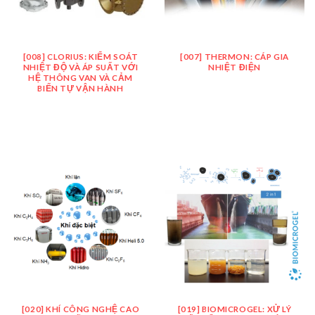
[008] CLORIUS: KIỂM SOÁT
[007] THERMON: CÁP GIA
NHIỆT ĐỘ VÀ ÁP SUẤT VỚI
NHIỆT ĐIỆN
HỆ THÔNG VAN VÀ CẢM
BIẾN TỰ VẬN HÀNH
[020] KHÍ CÔNG NGHỆ CAO
[019] BIOMICROGEL: XỬ LÝ