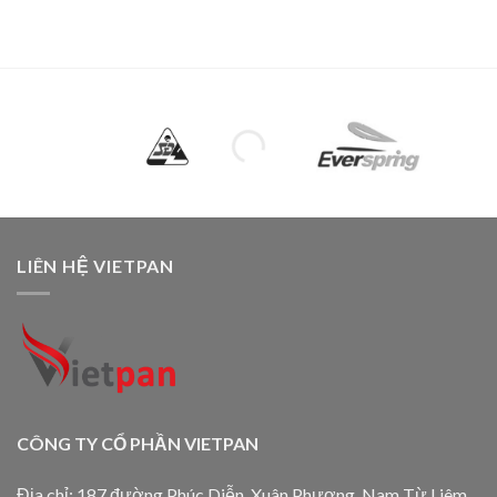
LIÊN HỆ VIETPAN
CÔNG TY CỔ PHẦN VIETPAN
Địa chỉ: 187 đường Phúc Diễn, Xuân Phương, Nam Từ Liêm,