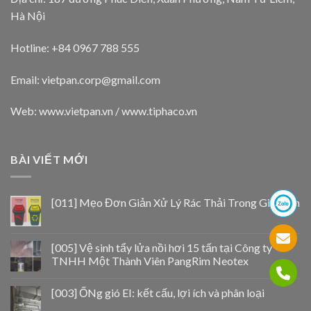
Hà Nội
Hotline: +84 0967 788 555
Email:
vietpan.corp@gmail.com
Web: www.vietpan.vn / www.tiphaco.vn
BÀI VIẾT MỚI
[011] Mẹo Đơn Giản Xử Lý Rác Thải Trong Gia Đình
[005] Vệ sinh tẩy lửa nồi hơi 15 tấn tại Công ty
TNHH Một Thành Viên PangRim Neotex
[003] ỐNg gió EI: kết cấu, lợi ích và phân loại