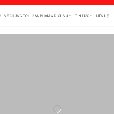
Ủ
VỀ CHÚNG TÔI
SẢN PHẨM & DỊCH VỤ
TIN TỨC
LIÊN HỆ