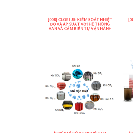
[008] CLORIUS: KIỂM SOÁT NHIỆT
[0
ĐỘ VÀ ÁP SUẤT VỚI HỆ THÔNG
VAN VÀ CẢM BIẾN TỰ VẬN HÀNH