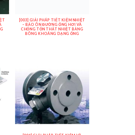
IỆT
[003] GIẢI PHÁP TIẾT KIỆM NHIỆT
À
– BẢO ÔN ĐƯỜNG ỐNG HƠI VÀ
NG
CHỐNG TỔN THẤT NHIỆT BẰNG
BÔNG KHOÁNG DẠNG ỐNG