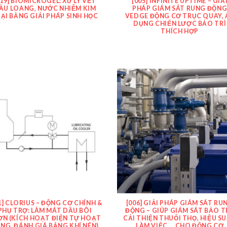
019] BIOMICROGEL: XỬ LÝ VẾT
[005] INFINITE UPTIME – GIẢ
ẦU LOANG, NƯỚC NHIỄM KIM
PHÁP GIÁM SÁT RUNG ĐỘN
ẠI BẰNG GIẢI PHÁP SINH HỌC
VEDGE ĐỘNG CƠ TRỤC QUAY, 
DỤNG CHIẾN LƯỢC BẢO TRÌ
THÍCH HỢP
1] CLORIUS – ĐỘNG CƠ CHÍNH &
[006] GIẢI PHÁP GIÁM SÁT RU
PHỤ TRỢ: LÀM MÁT DẦU BÔI
ĐỘNG – GIÚP GIÁM SÁT BẢO TR
ƠN (KÍCH HOẠT ĐIỆN TỰ HOẠT
CẢI THIỆN THUỔI THỌ, HIỆU S
NG, ĐÁNH GIÁ BẰNG KHÍ NÉN)
LÀM VIỆC … CHO ĐỘNG CƠ