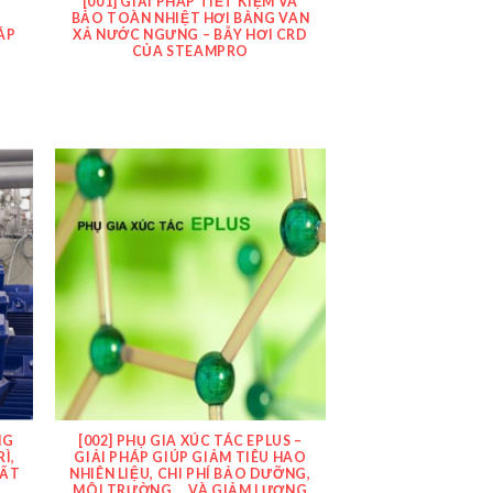
I
[001] GIẢI PHÁP TIẾT KIỆM VÀ
G
BẢO TOÀN NHIỆT HƠI BẰNG VAN
ÁP
XẢ NƯỚC NGƯNG – BẪY HƠI CRD
CỦA STEAMPRO
NG
[002] PHỤ GIA XÚC TÁC EPLUS –
Ì,
GIẢI PHÁP GIÚP GIẢM TIÊU HAO
UẤT
NHIÊN LIỆU, CHI PHÍ BẢO DƯỠNG,
MÔI TRƯỜNG … VÀ GIẢM LƯỢNG