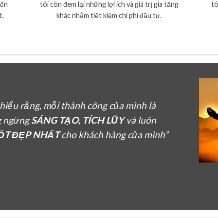
đến
tôi còn đem lại những lợi ích và giá trị gia tăng
tô
t.
khác nhằm tiết kiệm chi phí đầu tư.
n hiểu rằng, mỗi thành công của mình là
g ngừng
SÁNG TẠO, TÍCH LŨY
và luôn
TỐT ĐẸP NHẤT
cho khách hàng của mình”