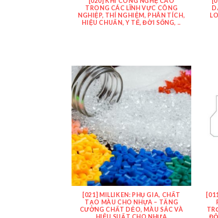
[020] KHÍ CÔNG NGHỆ CAO
[
TRONG CÁC LĨNH VỰC CÔNG
D
NGHIỆP, THÍ NGHIỆM, PHÂN TÍCH,
LO
HIỆU CHUẨN, Y TẾ, ĐỜI SỐNG, ..
[021] MILLIKEN: PHỤ GIA, CHẤT
[01
TẠO MÀU CHO NHỰA – TĂNG
CƯỜNG CHẤT DẺO, MÀU SẮC VÀ
TR
HIỆU SUẤT CHO NHỰA
ĐỘ