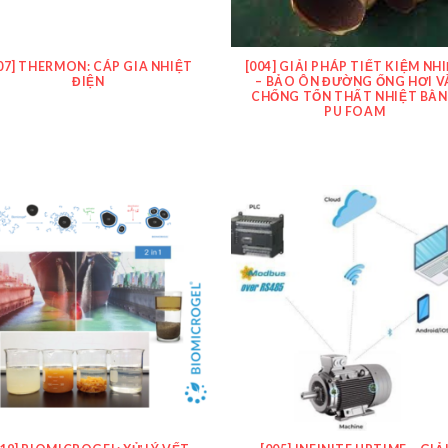
07] THERMON: CÁP GIA NHIỆT
[004] GIẢI PHÁP TIẾT KIỆM NH
ĐIỆN
– BẢO ÔN ĐƯỜNG ỐNG HƠI V
CHỐNG TỔN THẤT NHIỆT BẰ
PU FOAM