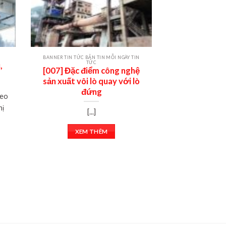
BANNER TIN TỨC BẢN TIN MỖI NGÀY TIN
BẢN TIN MỖI NGÀY
TỨC
T
,
[007] Đặc điểm công nghệ
[008] Bụi và 
sản xuất vôi lò quay với lò
trong các 
đứng
ng
heo
hị
[...]
[
XEM THÊM
XEM