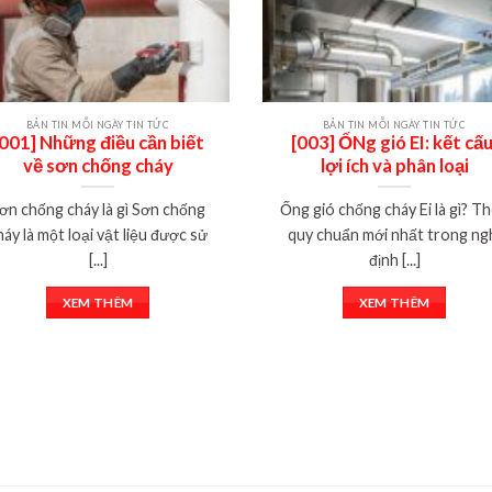
BẢN TIN MỖI NGÀY TIN TỨC
BẢN TIN MỖI NGÀY TIN TỨC
[001] Những điều cần biết
[003] ỐNg gió EI: kết cấu
về sơn chống cháy
lợi ích và phân loại
ơn chống cháy là gì Sơn chống
Ống gió chống cháy Ei là gì? T
háy là một loại vật liệu được sử
quy chuẩn mới nhất trong ng
[...]
định [...]
XEM THÊM
XEM THÊM