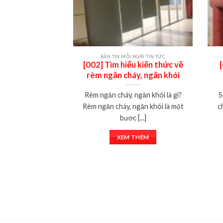
BẢN TIN MỖI NGÀY TIN TỨC
[002] Tìm hiểu kiến thức về
rèm ngăn cháy, ngăn khói
Rèm ngăn cháy, ngăn khói là gì?
S
Rèm ngăn cháy, ngăn khói là một
c
bước [...]
XEM THÊM