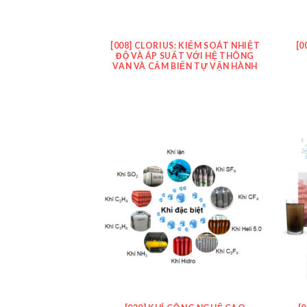
[008] CLORIUS: KIỂM SOÁT NHIỆT
[0
ĐỘ VÀ ÁP SUẤT VỚI HỆ THÔNG
VAN VÀ CẢM BIẾN TỰ VẬN HÀNH