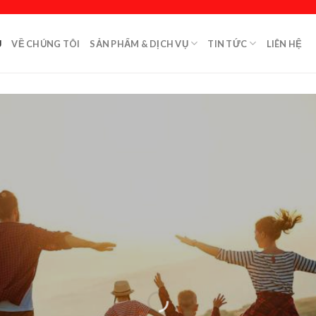
Ủ
VỀ CHÚNG TÔI
SẢN PHẨM & DỊCH VỤ
TIN TỨC
LIÊN HỆ