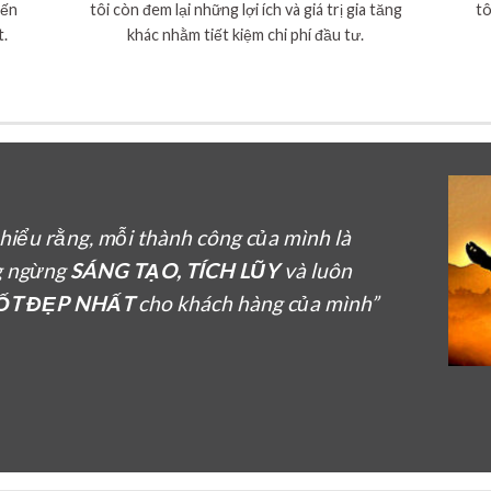
đến
tôi còn đem lại những lợi ích và giá trị gia tăng
tô
t.
khác nhằm tiết kiệm chi phí đầu tư.
n hiểu rằng, mỗi thành công của mình là
g ngừng
SÁNG TẠO, TÍCH LŨY
và luôn
TỐT ĐẸP NHẤT
cho khách hàng của mình”