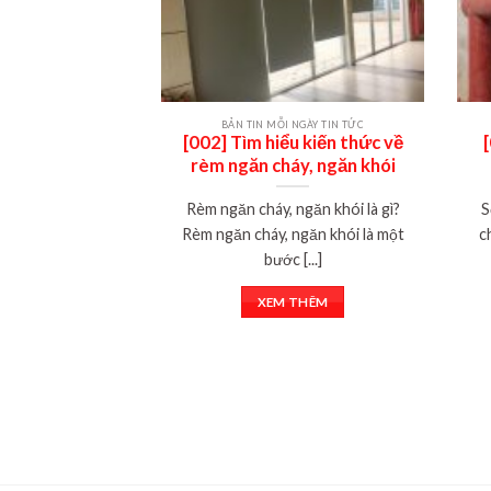
BẢN TIN MỖI NGÀY TIN TỨC
[002] Tìm hiểu kiến thức về
rèm ngăn cháy, ngăn khói
Rèm ngăn cháy, ngăn khói là gì?
S
Rèm ngăn cháy, ngăn khói là một
c
bước [...]
XEM THÊM