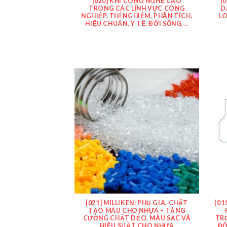
[020] KHÍ CÔNG NGHỆ CAO
[
TRONG CÁC LĨNH VỰC CÔNG
D
NGHIỆP, THÍ NGHIỆM, PHÂN TÍCH,
LO
HIỆU CHUẨN, Y TẾ, ĐỜI SỐNG, ..
[021] MILLIKEN: PHỤ GIA, CHẤT
[01
TẠO MÀU CHO NHỰA – TĂNG
CƯỜNG CHẤT DẺO, MÀU SẮC VÀ
TR
HIỆU SUẤT CHO NHỰA
ĐỘ