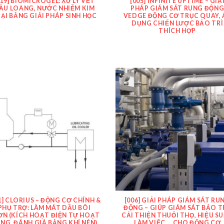
019] BIOMICROGEL: XỬ LÝ VẾT
[005] INFINITE UPTIME – GIẢ
ẦU LOANG, NƯỚC NHIỄM KIM
PHÁP GIÁM SÁT RUNG ĐỘN
ẠI BẰNG GIẢI PHÁP SINH HỌC
VEDGE ĐỘNG CƠ TRỤC QUAY, 
DỤNG CHIẾN LƯỢC BẢO TRÌ
THÍCH HỢP
1] CLORIUS – ĐỘNG CƠ CHÍNH &
[006] GIẢI PHÁP GIÁM SÁT RU
PHỤ TRỢ: LÀM MÁT DẦU BÔI
ĐỘNG – GIÚP GIÁM SÁT BẢO TR
ƠN (KÍCH HOẠT ĐIỆN TỰ HOẠT
CẢI THIỆN THUỔI THỌ, HIỆU S
NG, ĐÁNH GIÁ BẰNG KHÍ NÉN)
LÀM VIỆC … CHO ĐỘNG CƠ