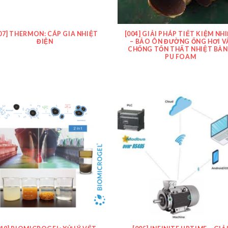
07] THERMON: CÁP GIA NHIỆT
[004] GIẢI PHÁP TIẾT KIỆM NH
ĐIỆN
– BẢO ÔN ĐƯỜNG ỐNG HƠI V
CHỐNG TỔN THẤT NHIỆT BẰ
PU FOAM