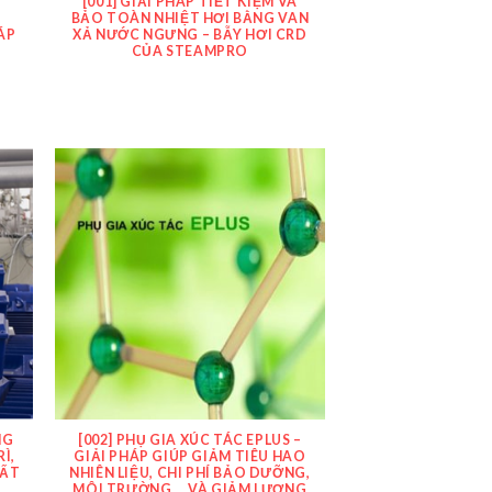
I
[001] GIẢI PHÁP TIẾT KIỆM VÀ
G
BẢO TOÀN NHIỆT HƠI BẰNG VAN
ÁP
XẢ NƯỚC NGƯNG – BẪY HƠI CRD
CỦA STEAMPRO
NG
[002] PHỤ GIA XÚC TÁC EPLUS –
Ì,
GIẢI PHÁP GIÚP GIẢM TIÊU HAO
UẤT
NHIÊN LIỆU, CHI PHÍ BẢO DƯỠNG,
MÔI TRƯỜNG … VÀ GIẢM LƯỢNG