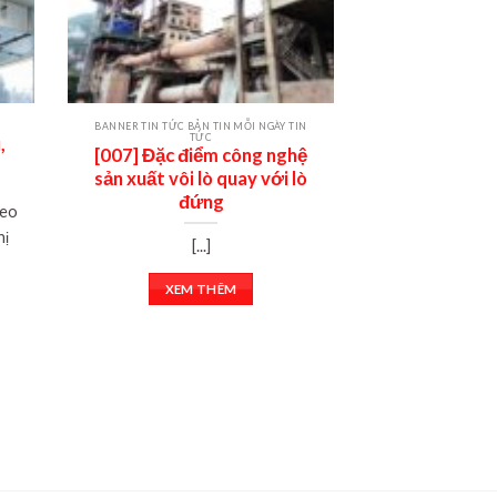
BANNER TIN TỨC BẢN TIN MỖI NGÀY TIN
BẢN TIN MỖI NGÀY
TỨC
T
,
[007] Đặc điểm công nghệ
[008] Bụi và 
sản xuất vôi lò quay với lò
trong các 
đứng
ng
heo
hị
[...]
[
XEM THÊM
XEM