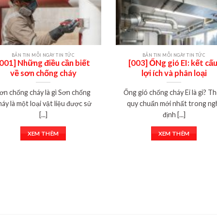
BẢN TIN MỖI NGÀY TIN TỨC
BẢN TIN MỖI NGÀY TIN TỨC
[001] Những điều cần biết
[003] ỐNg gió EI: kết cấu
về sơn chống cháy
lợi ích và phân loại
ơn chống cháy là gì Sơn chống
Ống gió chống cháy Ei là gì? T
háy là một loại vật liệu được sử
quy chuẩn mới nhất trong ng
[...]
định [...]
XEM THÊM
XEM THÊM