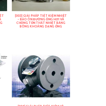
IỆT
[003] GIẢI PHÁP TIẾT KIỆM NHIỆT
À
– BẢO ÔN ĐƯỜNG ỐNG HƠI VÀ
NG
CHỐNG TỔN THẤT NHIỆT BẰNG
BÔNG KHOÁNG DẠNG ỐNG