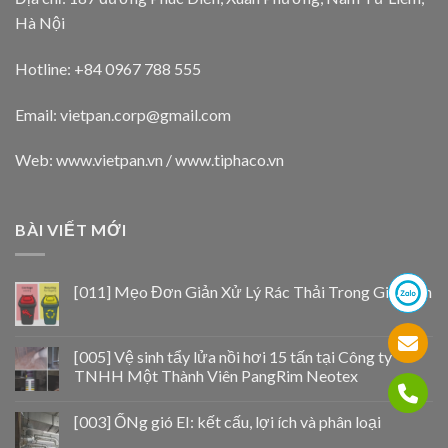
Hà Nội
Hotline: +84 0967 788 555
Email:
vietpan.corp@gmail.com
Web: www.vietpan.vn / www.tiphaco.vn
BÀI VIẾT MỚI
[011] Mẹo Đơn Giản Xử Lý Rác Thải Trong Gia Đình
[005] Vệ sinh tẩy lửa nồi hơi 15 tấn tại Công ty
TNHH Một Thành Viên PangRim Neotex
[003] ỐNg gió EI: kết cấu, lợi ích và phân loại