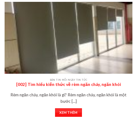
BẢN TIN MỖI NGÀY TIN TỨC
[002] Tìm hiểu kiến thức về rèm ngăn cháy, ngăn khói
Rèm ngăn cháy, ngăn khói là gì? Rèm ngăn cháy, ngăn khói là một
bước [...]
XEM THÊM