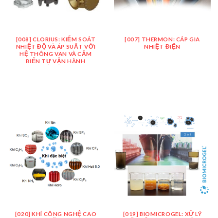
[008] CLORIUS: KIỂM SOÁT
[007] THERMON: CÁP GIA
NHIỆT ĐỘ VÀ ÁP SUẤT VỚI
NHIỆT ĐIỆN
HỆ THÔNG VAN VÀ CẢM
BIẾN TỰ VẬN HÀNH
[020] KHÍ CÔNG NGHỆ CAO
[019] BIOMICROGEL: XỬ LÝ