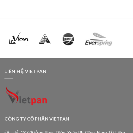
LIÊN HỆ VIETPAN
CÔNG TY CỔ PHẦN VIETPAN
Địa chỉ: 187 đường Phúc Diễn, Xuân Phương, Nam Từ Liêm,