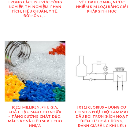
TRONG CÁC LĨNH VỰC CÔNG
VẾT DẦU LOANG, NƯỚC
NGHIỆP, THÍ NGHIỆM, PHÂN
NHIỄM KIM LOẠI BẰNG GIẢI
TÍCH, HIỆU CHUẨN, Y TẾ,
PHÁP SINH HỌC
ĐỜI SỐNG, ..
[021] MILLIKEN: PHỤ GIA,
[011] CLORIUS – ĐỘNG CƠ
CHẤT TẠO MÀU CHO NHỰA
CHÍNH & PHỤ TRỢ: LÀM MÁT
– TĂNG CƯỜNG CHẤT DẺO,
DẦU BÔI TRƠN (KÍCH HOẠT
MÀU SẮC VÀ HIỆU SUẤT CHO
ĐIỆN TỰ HOẠT ĐỘNG,
NHỰA
ĐÁNH GIÁ BẰNG KHÍ NÉN)