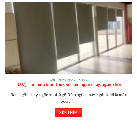
BẢN TIN MỖI NGÀY TIN TỨC
[002] Tìm hiểu kiến thức về rèm ngăn cháy, ngăn khói
Rèm ngăn cháy, ngăn khói là gì? Rèm ngăn cháy, ngăn khói là một
bước [...]
XEM THÊM