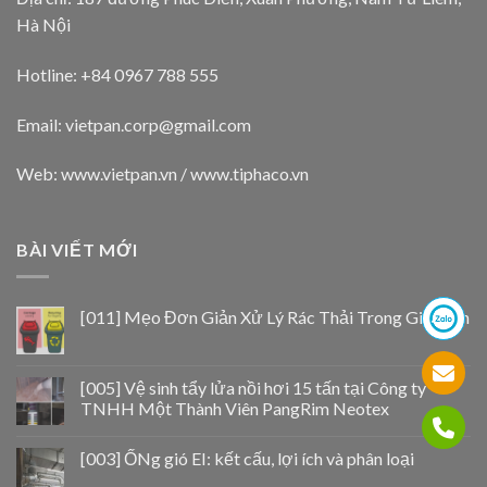
Hà Nội
Hotline: +84 0967 788 555
Email:
vietpan.corp@gmail.com
Web: www.vietpan.vn / www.tiphaco.vn
BÀI VIẾT MỚI
[011] Mẹo Đơn Giản Xử Lý Rác Thải Trong Gia Đình
[005] Vệ sinh tẩy lửa nồi hơi 15 tấn tại Công ty
TNHH Một Thành Viên PangRim Neotex
[003] ỐNg gió EI: kết cấu, lợi ích và phân loại