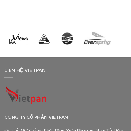
LIÊN HỆ VIETPAN
CÔNG TY CỔ PHẦN VIETPAN
Địa chỉ: 187 đường Phúc Diễn, Xuân Phương, Nam Từ Liêm,