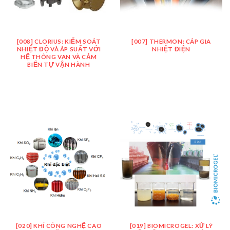
[008] CLORIUS: KIỂM SOÁT
[007] THERMON: CÁP GIA
NHIỆT ĐỘ VÀ ÁP SUẤT VỚI
NHIỆT ĐIỆN
HỆ THÔNG VAN VÀ CẢM
BIẾN TỰ VẬN HÀNH
[020] KHÍ CÔNG NGHỆ CAO
[019] BIOMICROGEL: XỬ LÝ