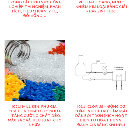
TRONG CÁC LĨNH VỰC CÔNG
VẾT DẦU LOANG, NƯỚC
NGHIỆP, THÍ NGHIỆM, PHÂN
NHIỄM KIM LOẠI BẰNG GIẢI
TÍCH, HIỆU CHUẨN, Y TẾ,
PHÁP SINH HỌC
ĐỜI SỐNG, ..
[021] MILLIKEN: PHỤ GIA,
[011] CLORIUS – ĐỘNG CƠ
CHẤT TẠO MÀU CHO NHỰA
CHÍNH & PHỤ TRỢ: LÀM MÁT
– TĂNG CƯỜNG CHẤT DẺO,
DẦU BÔI TRƠN (KÍCH HOẠT
MÀU SẮC VÀ HIỆU SUẤT CHO
ĐIỆN TỰ HOẠT ĐỘNG,
NHỰA
ĐÁNH GIÁ BẰNG KHÍ NÉN)