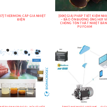
07] THERMON: CÁP GIA NHIỆT
[004] GIẢI PHÁP TIẾT KIỆM NH
ĐIỆN
– BẢO ÔN ĐƯỜNG ỐNG HƠI V
CHỐNG TỔN THẤT NHIỆT BẰ
PU FOAM