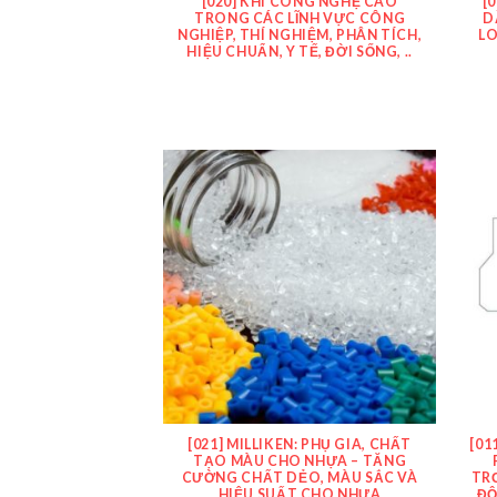
[020] KHÍ CÔNG NGHỆ CAO
[
TRONG CÁC LĨNH VỰC CÔNG
D
NGHIỆP, THÍ NGHIỆM, PHÂN TÍCH,
LO
HIỆU CHUẨN, Y TẾ, ĐỜI SỐNG, ..
[021] MILLIKEN: PHỤ GIA, CHẤT
[01
TẠO MÀU CHO NHỰA – TĂNG
CƯỜNG CHẤT DẺO, MÀU SẮC VÀ
TR
HIỆU SUẤT CHO NHỰA
ĐỘ