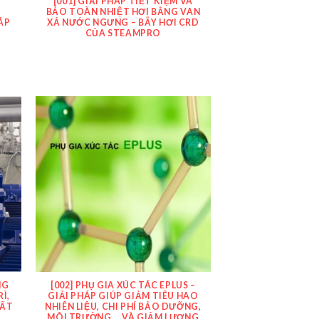
I
[001] GIẢI PHÁP TIẾT KIỆM VÀ
G
BẢO TOÀN NHIỆT HƠI BẰNG VAN
ÁP
XẢ NƯỚC NGƯNG – BẪY HƠI CRD
CỦA STEAMPRO
NG
[002] PHỤ GIA XÚC TÁC EPLUS –
Ì,
GIẢI PHÁP GIÚP GIẢM TIÊU HAO
UẤT
NHIÊN LIỆU, CHI PHÍ BẢO DƯỠNG,
MÔI TRƯỜNG … VÀ GIẢM LƯỢNG