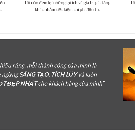
đến
tôi còn đem lại những lợi ích và giá trị gia tăng
tô
t.
khác nhằm tiết kiệm chi phí đầu tư.
n hiểu rằng, mỗi thành công của mình là
g ngừng
SÁNG TẠO, TÍCH LŨY
và luôn
TỐT ĐẸP NHẤT
cho khách hàng của mình”