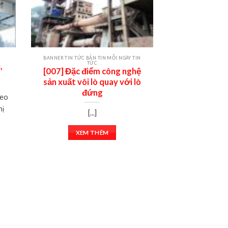
BANNER TIN TỨC BẢN TIN MỖI NGÀY TIN
BẢN TIN MỖI NGÀY
TỨC
T
,
[007] Đặc điểm công nghệ
[008] Bụi và 
sản xuất vôi lò quay với lò
trong các 
đứng
ng
heo
hị
[...]
[
XEM THÊM
XEM