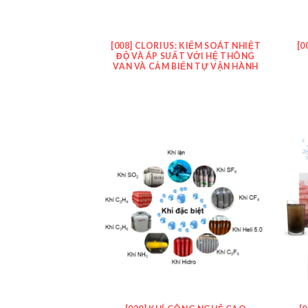
[008] CLORIUS: KIỂM SOÁT NHIỆT
[0
ĐỘ VÀ ÁP SUẤT VỚI HỆ THÔNG
VAN VÀ CẢM BIẾN TỰ VẬN HÀNH