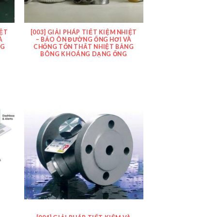
IỆT
[003] GIẢI PHÁP TIẾT KIỆM NHIỆT
À
– BẢO ÔN ĐƯỜNG ỐNG HƠI VÀ
NG
CHỐNG TỔN THẤT NHIỆT BẰNG
BÔNG KHOÁNG DẠNG ỐNG