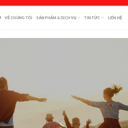
Ủ
VỀ CHÚNG TÔI
SẢN PHẨM & DỊCH VỤ
TIN TỨC
LIÊN HỆ