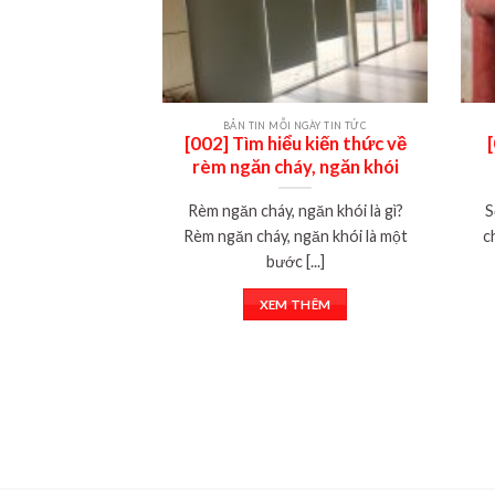
BẢN TIN MỖI NGÀY TIN TỨC
[002] Tìm hiểu kiến thức về
rèm ngăn cháy, ngăn khói
Rèm ngăn cháy, ngăn khói là gì?
S
Rèm ngăn cháy, ngăn khói là một
c
bước [...]
XEM THÊM