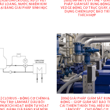
019] BIOMICROGEL: XỬ LÝ VẾT
[005] INFINITE UPTIME – GIẢ
ẦU LOANG, NƯỚC NHIỄM KIM
PHÁP GIÁM SÁT RUNG ĐỘN
ẠI BẰNG GIẢI PHÁP SINH HỌC
VEDGE ĐỘNG CƠ TRỤC QUAY, 
DỤNG CHIẾN LƯỢC BẢO TRÌ
THÍCH HỢP
1] CLORIUS – ĐỘNG CƠ CHÍNH &
[006] GIẢI PHÁP GIÁM SÁT RU
PHỤ TRỢ: LÀM MÁT DẦU BÔI
ĐỘNG – GIÚP GIÁM SÁT BẢO TR
ƠN (KÍCH HOẠT ĐIỆN TỰ HOẠT
CẢI THIỆN THUỔI THỌ, HIỆU S
NG, ĐÁNH GIÁ BẰNG KHÍ NÉN)
LÀM VIỆC … CHO ĐỘNG CƠ