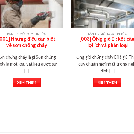
BẢN TIN MỖI NGÀY TIN TỨC
BẢN TIN MỖI NGÀY TIN TỨC
[001] Những điều cần biết
[003] ỐNg gió EI: kết cấu
về sơn chống cháy
lợi ích và phân loại
ơn chống cháy là gì Sơn chống
Ống gió chống cháy Ei là gì? T
háy là một loại vật liệu được sử
quy chuẩn mới nhất trong ng
[...]
định [...]
XEM THÊM
XEM THÊM