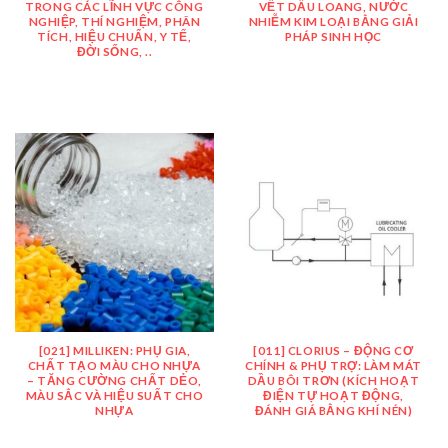
TRONG CÁC LĨNH VỰC CÔNG
VẾT DẦU LOANG, NƯỚC
NGHIỆP, THÍ NGHIỆM, PHÂN
NHIỄM KIM LOẠI BẰNG GIẢI
TÍCH, HIỆU CHUẨN, Y TẾ,
PHÁP SINH HỌC
ĐỜI SỐNG, ..
[021] MILLIKEN: PHỤ GIA,
[011] CLORIUS – ĐỘNG CƠ
CHẤT TẠO MÀU CHO NHỰA
CHÍNH & PHỤ TRỢ: LÀM MÁT
– TĂNG CƯỜNG CHẤT DẺO,
DẦU BÔI TRƠN (KÍCH HOẠT
MÀU SẮC VÀ HIỆU SUẤT CHO
ĐIỆN TỰ HOẠT ĐỘNG,
NHỰA
ĐÁNH GIÁ BẰNG KHÍ NÉN)