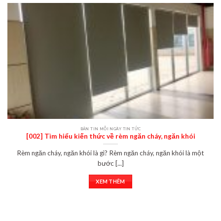
BẢN TIN MỖI NGÀY TIN TỨC
[002] Tìm hiểu kiến thức về rèm ngăn cháy, ngăn khói
Rèm ngăn cháy, ngăn khói là gì? Rèm ngăn cháy, ngăn khói là một
bước [...]
XEM THÊM