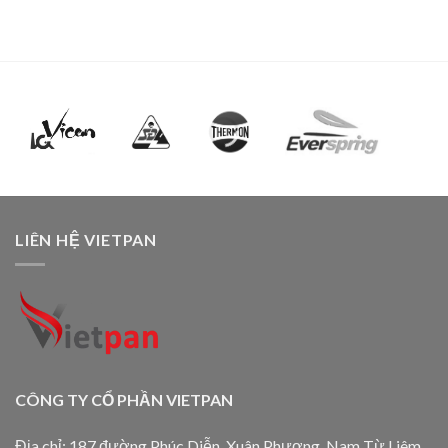
LIÊN HỆ VIETPAN
CÔNG TY CỔ PHẦN VIETPAN
Địa chỉ: 187 đường Phúc Diễn, Xuân Phương, Nam Từ Liêm,