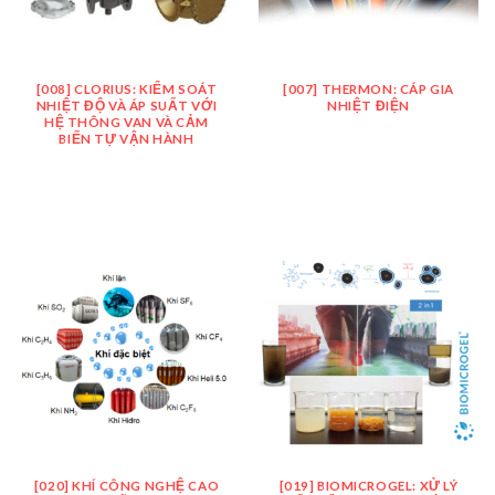
[008] CLORIUS: KIỂM SOÁT
[007] THERMON: CÁP GIA
NHIỆT ĐỘ VÀ ÁP SUẤT VỚI
NHIỆT ĐIỆN
HỆ THÔNG VAN VÀ CẢM
BIẾN TỰ VẬN HÀNH
[020] KHÍ CÔNG NGHỆ CAO
[019] BIOMICROGEL: XỬ LÝ