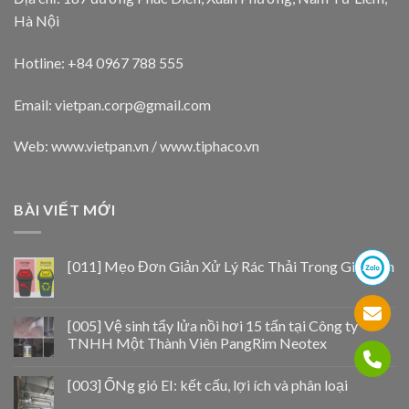
Hà Nội
Hotline: +84 0967 788 555
Email:
vietpan.corp@gmail.com
Web: www.vietpan.vn / www.tiphaco.vn
BÀI VIẾT MỚI
[011] Mẹo Đơn Giản Xử Lý Rác Thải Trong Gia Đình
[005] Vệ sinh tẩy lửa nồi hơi 15 tấn tại Công ty
TNHH Một Thành Viên PangRim Neotex
[003] ỐNg gió EI: kết cấu, lợi ích và phân loại