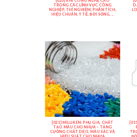
[020] KHÍ CÔNG NGHỆ CAO
[
TRONG CÁC LĨNH VỰC CÔNG
D
NGHIỆP, THÍ NGHIỆM, PHÂN TÍCH,
LO
HIỆU CHUẨN, Y TẾ, ĐỜI SỐNG, ..
[021] MILLIKEN: PHỤ GIA, CHẤT
[01
TẠO MÀU CHO NHỰA – TĂNG
CƯỜNG CHẤT DẺO, MÀU SẮC VÀ
TR
HIỆU SUẤT CHO NHỰA
ĐỘ