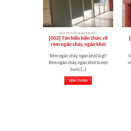
BẢN TIN MỖI NGÀY TIN TỨC
[002] Tìm hiểu kiến thức về
rèm ngăn cháy, ngăn khói
Rèm ngăn cháy, ngăn khói là gì?
S
Rèm ngăn cháy, ngăn khói là một
c
bước [...]
XEM THÊM