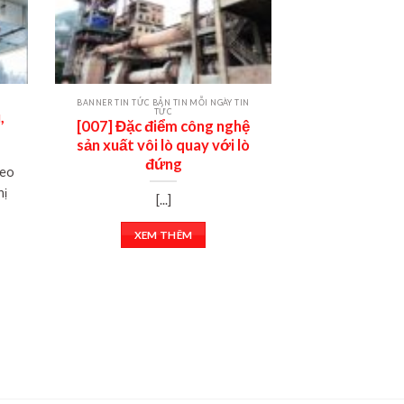
BANNER TIN TỨC BẢN TIN MỖI NGÀY TIN
BẢN TIN MỖI NGÀY
TỨC
T
,
[007] Đặc điểm công nghệ
[008] Bụi và 
sản xuất vôi lò quay với lò
trong các 
đứng
ng
heo
hị
[...]
[
XEM THÊM
XEM