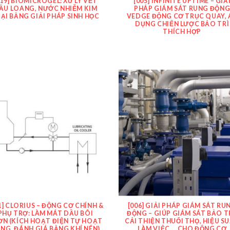
019] BIOMICROGEL: XỬ LÝ VẾT
[005] INFINITE UPTIME – GIẢ
ẦU LOANG, NƯỚC NHIỄM KIM
PHÁP GIÁM SÁT RUNG ĐỘN
ẠI BẰNG GIẢI PHÁP SINH HỌC
VEDGE ĐỘNG CƠ TRỤC QUAY, 
DỤNG CHIẾN LƯỢC BẢO TRÌ
THÍCH HỢP
1] CLORIUS – ĐỘNG CƠ CHÍNH &
[006] GIẢI PHÁP GIÁM SÁT RU
PHỤ TRỢ: LÀM MÁT DẦU BÔI
ĐỘNG – GIÚP GIÁM SÁT BẢO TR
ƠN (KÍCH HOẠT ĐIỆN TỰ HOẠT
CẢI THIỆN THUỔI THỌ, HIỆU S
NG, ĐÁNH GIÁ BẰNG KHÍ NÉN)
LÀM VIỆC … CHO ĐỘNG CƠ