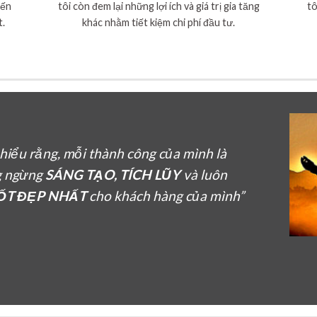
đến
tôi còn đem lại những lợi ích và giá trị gia tăng
tô
t.
khác nhằm tiết kiệm chi phí đầu tư.
n hiểu rằng, mỗi thành công của mình là
g ngừng
SÁNG TẠO, TÍCH LŨY
và luôn
TỐT ĐẸP NHẤT
cho khách hàng của mình”