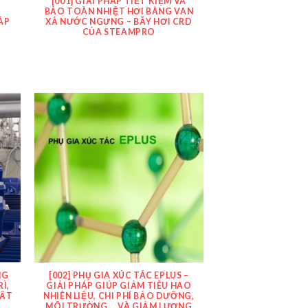
I
[001] GIẢI PHÁP TIẾT KIỆM VÀ
G
BẢO TOÀN NHIỆT HƠI BẰNG VAN
ÁP
XẢ NƯỚC NGƯNG – BẪY HƠI CRD
CỦA STEAMPRO
NG
[002] PHỤ GIA XÚC TÁC EPLUS –
Ì,
GIẢI PHÁP GIÚP GIẢM TIÊU HAO
UẤT
NHIÊN LIỆU, CHI PHÍ BẢO DƯỠNG,
MÔI TRƯỜNG … VÀ GIẢM LƯỢNG