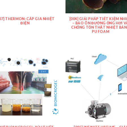
07] THERMON: CÁP GIA NHIỆT
[004] GIẢI PHÁP TIẾT KIỆM NH
ĐIỆN
– BẢO ÔN ĐƯỜNG ỐNG HƠI V
CHỐNG TỔN THẤT NHIỆT BẰ
PU FOAM