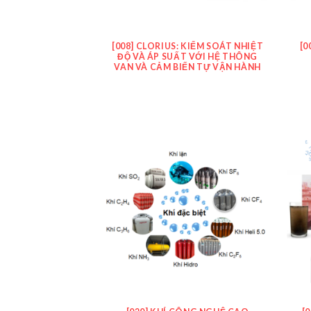
[008] CLORIUS: KIỂM SOÁT NHIỆT
[0
ĐỘ VÀ ÁP SUẤT VỚI HỆ THÔNG
VAN VÀ CẢM BIẾN TỰ VẬN HÀNH