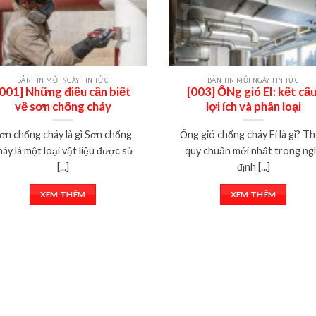
BẢN TIN MỖI NGÀY TIN TỨC
BẢN TIN MỖI NGÀY TIN TỨC
[001] Những điều cần biết
[003] ỐNg gió EI: kết cấu
về sơn chống cháy
lợi ích và phân loại
ơn chống cháy là gì Sơn chống
Ống gió chống cháy Ei là gì? T
háy là một loại vật liệu được sử
quy chuẩn mới nhất trong ng
[...]
định [...]
XEM THÊM
XEM THÊM