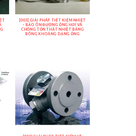
IỆT
[003] GIẢI PHÁP TIẾT KIỆM NHIỆT
À
– BẢO ÔN ĐƯỜNG ỐNG HƠI VÀ
NG
CHỐNG TỔN THẤT NHIỆT BẰNG
BÔNG KHOÁNG DẠNG ỐNG