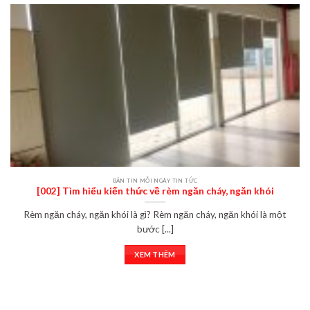
BẢN TIN MỖI NGÀY TIN TỨC
[002] Tìm hiểu kiến thức về rèm ngăn cháy, ngăn khói
Rèm ngăn cháy, ngăn khói là gì? Rèm ngăn cháy, ngăn khói là một
bước [...]
XEM THÊM