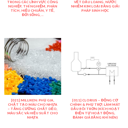
TRONG CÁC LĨNH VỰC CÔNG
VẾT DẦU LOANG, NƯỚC
NGHIỆP, THÍ NGHIỆM, PHÂN
NHIỄM KIM LOẠI BẰNG GIẢI
TÍCH, HIỆU CHUẨN, Y TẾ,
PHÁP SINH HỌC
ĐỜI SỐNG, ..
[021] MILLIKEN: PHỤ GIA,
[011] CLORIUS – ĐỘNG CƠ
CHẤT TẠO MÀU CHO NHỰA
CHÍNH & PHỤ TRỢ: LÀM MÁT
– TĂNG CƯỜNG CHẤT DẺO,
DẦU BÔI TRƠN (KÍCH HOẠT
MÀU SẮC VÀ HIỆU SUẤT CHO
ĐIỆN TỰ HOẠT ĐỘNG,
NHỰA
ĐÁNH GIÁ BẰNG KHÍ NÉN)