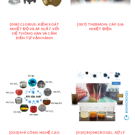
[008] CLORIUS: KIỂM SOÁT
[007] THERMON: CÁP GIA
NHIỆT ĐỘ VÀ ÁP SUẤT VỚI
NHIỆT ĐIỆN
HỆ THÔNG VAN VÀ CẢM
BIẾN TỰ VẬN HÀNH
[020] KHÍ CÔNG NGHỆ CAO
[019] BIOMICROGEL: XỬ LÝ