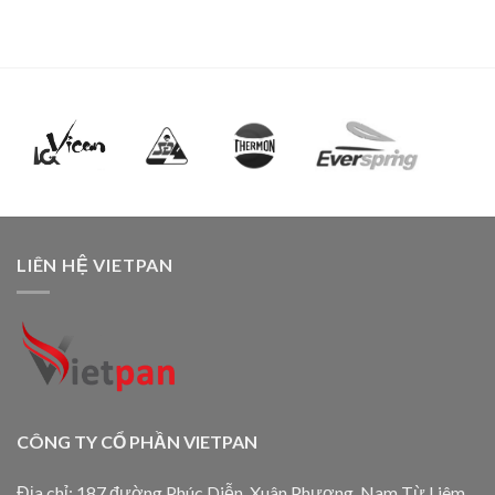
LIÊN HỆ VIETPAN
CÔNG TY CỔ PHẦN VIETPAN
Địa chỉ: 187 đường Phúc Diễn, Xuân Phương, Nam Từ Liêm,