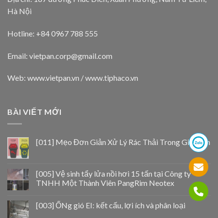
Hà Nội
Hotline: +84 0967 788 555
Email:
vietpan.corp@gmail.com
Web: www.vietpan.vn / www.tiphaco.vn
BÀI VIẾT MỚI
[011] Mẹo Đơn Giản Xử Lý Rác Thải Trong Gia Đình
[005] Vệ sinh tẩy lửa nồi hơi 15 tấn tại Công ty
TNHH Một Thành Viên PangRim Neotex
[003] ỐNg gió EI: kết cấu, lợi ích và phân loại