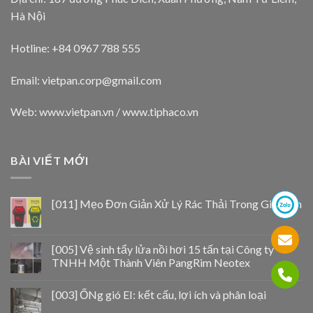
Hà Nội
Hotline: +84 0967 788 555
Email:
vietpan.corp@gmail.com
Web: www.vietpan.vn / www.tiphaco.vn
BÀI VIẾT MỚI
[011] Mẹo Đơn Giản Xử Lý Rác Thải Trong Gia Đình
[005] Vệ sinh tẩy lửa nồi hơi 15 tấn tại Công ty
TNHH Một Thành Viên PangRim Neotex
[003] ỐNg gió EI: kết cấu, lợi ích và phân loại