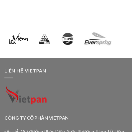
LIÊN HỆ VIETPAN
CÔNG TY CỔ PHẦN VIETPAN
Địa chỉ: 187 đường Phúc Diễn, Xuân Phương, Nam Từ Liêm,