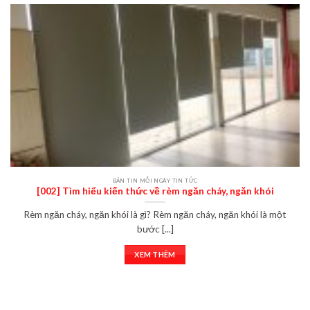
BẢN TIN MỖI NGÀY TIN TỨC
[002] Tìm hiểu kiến thức về rèm ngăn cháy, ngăn khói
Rèm ngăn cháy, ngăn khói là gì? Rèm ngăn cháy, ngăn khói là một
bước [...]
XEM THÊM