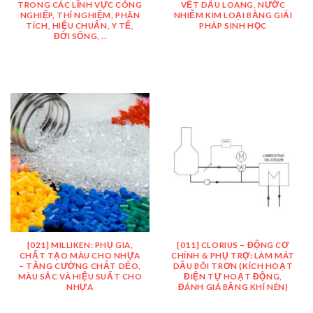
TRONG CÁC LĨNH VỰC CÔNG
VẾT DẦU LOANG, NƯỚC
NGHIỆP, THÍ NGHIỆM, PHÂN
NHIỄM KIM LOẠI BẰNG GIẢI
TÍCH, HIỆU CHUẨN, Y TẾ,
PHÁP SINH HỌC
ĐỜI SỐNG, ..
[021] MILLIKEN: PHỤ GIA,
[011] CLORIUS – ĐỘNG CƠ
CHẤT TẠO MÀU CHO NHỰA
CHÍNH & PHỤ TRỢ: LÀM MÁT
– TĂNG CƯỜNG CHẤT DẺO,
DẦU BÔI TRƠN (KÍCH HOẠT
MÀU SẮC VÀ HIỆU SUẤT CHO
ĐIỆN TỰ HOẠT ĐỘNG,
NHỰA
ĐÁNH GIÁ BẰNG KHÍ NÉN)