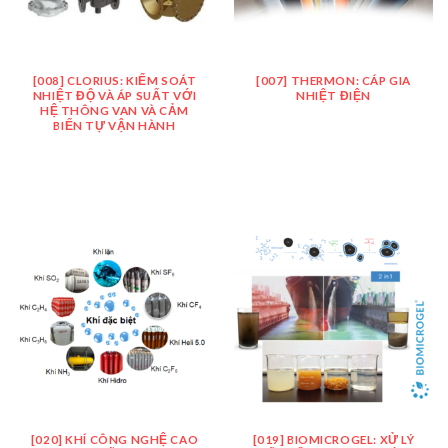
[008] CLORIUS: KIỂM SOÁT
[007] THERMON: CÁP GIA
NHIỆT ĐỘ VÀ ÁP SUẤT VỚI
NHIỆT ĐIỆN
HỆ THÔNG VAN VÀ CẢM
BIẾN TỰ VẬN HÀNH
[020] KHÍ CÔNG NGHỆ CAO
[019] BIOMICROGEL: XỬ LÝ