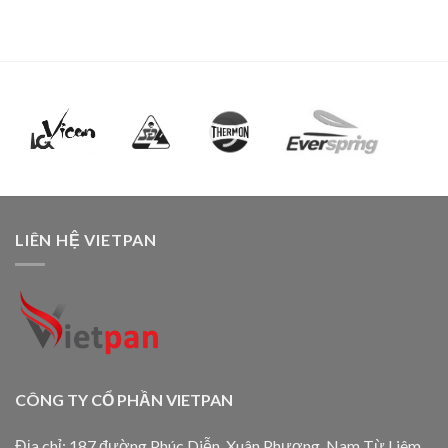
LIÊN HỆ VIETPAN
CÔNG TY CỔ PHẦN VIETPAN
Địa chỉ: 187 đường Phúc Diễn, Xuân Phương, Nam Từ Liêm,