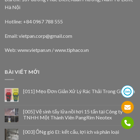
Hà Nội
Hotline: +84 0967 788 555
Email:
vietpan.corp@gmail.com
Web: www.vietpan.vn / www.tiphaco.vn
BÀI VIẾT MỚI
[011] Mẹo Đơn Giản Xử Lý Rác Thải Trong Gia Đình
[005] Vệ sinh tẩy lửa nồi hơi 15 tấn tại Công ty
TNHH Một Thành Viên PangRim Neotex
[003] ỐNg gió EI: kết cấu, lợi ích và phân loại