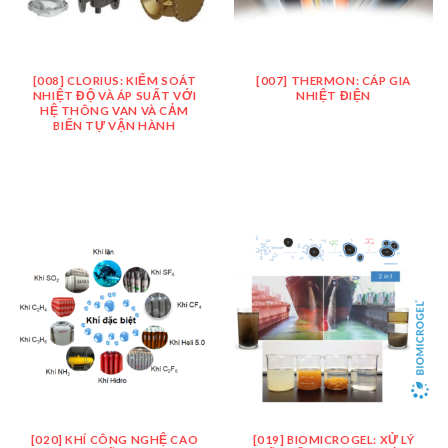
[008] CLORIUS: KIỂM SOÁT
[007] THERMON: CÁP GIA
NHIỆT ĐỘ VÀ ÁP SUẤT VỚI
NHIỆT ĐIỆN
HỆ THÔNG VAN VÀ CẢM
BIẾN TỰ VẬN HÀNH
[020] KHÍ CÔNG NGHỆ CAO
[019] BIOMICROGEL: XỬ LÝ