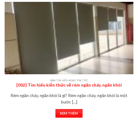
BẢN TIN MỖI NGÀY TIN TỨC
[002] Tìm hiểu kiến thức về rèm ngăn cháy, ngăn khói
Rèm ngăn cháy, ngăn khói là gì? Rèm ngăn cháy, ngăn khói là một
bước [...]
XEM THÊM