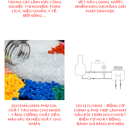
TRONG CÁC LĨNH VỰC CÔNG
VẾT DẦU LOANG, NƯỚC
NGHIỆP, THÍ NGHIỆM, PHÂN
NHIỄM KIM LOẠI BẰNG GIẢI
TÍCH, HIỆU CHUẨN, Y TẾ,
PHÁP SINH HỌC
ĐỜI SỐNG, ..
[021] MILLIKEN: PHỤ GIA,
[011] CLORIUS – ĐỘNG CƠ
CHẤT TẠO MÀU CHO NHỰA
CHÍNH & PHỤ TRỢ: LÀM MÁT
– TĂNG CƯỜNG CHẤT DẺO,
DẦU BÔI TRƠN (KÍCH HOẠT
MÀU SẮC VÀ HIỆU SUẤT CHO
ĐIỆN TỰ HOẠT ĐỘNG,
NHỰA
ĐÁNH GIÁ BẰNG KHÍ NÉN)