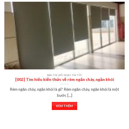
BẢN TIN MỖI NGÀY TIN TỨC
[002] Tìm hiểu kiến thức về rèm ngăn cháy, ngăn khói
Rèm ngăn cháy, ngăn khói là gì? Rèm ngăn cháy, ngăn khói là một
bước [...]
XEM THÊM