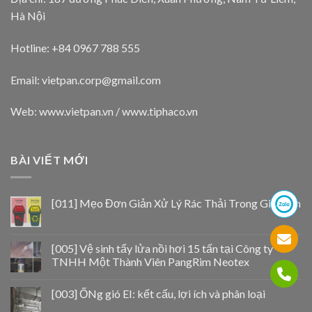
Hà Nội
Hotline: +84 0967 788 555
Email:
vietpan.corp@gmail.com
Web: www.vietpan.vn / www.tiphaco.vn
BÀI VIẾT MỚI
[011] Mẹo Đơn Giản Xử Lý Rác Thải Trong Gia Đình
[005] Vệ sinh tẩy lửa nồi hơi 15 tấn tại Công ty
TNHH Một Thành Viên PangRim Neotex
[003] ỐNg gió EI: kết cấu, lợi ích và phân loại