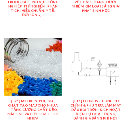
TRONG CÁC LĨNH VỰC CÔNG
VẾT DẦU LOANG, NƯỚC
NGHIỆP, THÍ NGHIỆM, PHÂN
NHIỄM KIM LOẠI BẰNG GIẢI
TÍCH, HIỆU CHUẨN, Y TẾ,
PHÁP SINH HỌC
ĐỜI SỐNG, ..
[021] MILLIKEN: PHỤ GIA,
[011] CLORIUS – ĐỘNG CƠ
CHẤT TẠO MÀU CHO NHỰA
CHÍNH & PHỤ TRỢ: LÀM MÁT
– TĂNG CƯỜNG CHẤT DẺO,
DẦU BÔI TRƠN (KÍCH HOẠT
MÀU SẮC VÀ HIỆU SUẤT CHO
ĐIỆN TỰ HOẠT ĐỘNG,
NHỰA
ĐÁNH GIÁ BẰNG KHÍ NÉN)