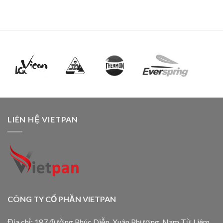
LIÊN HỆ VIETPAN
CÔNG TY CỔ PHẦN VIETPAN
Địa chỉ: 187 đường Phúc Diễn, Xuân Phương, Nam Từ Liêm,