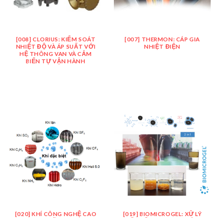
[008] CLORIUS: KIỂM SOÁT
[007] THERMON: CÁP GIA
NHIỆT ĐỘ VÀ ÁP SUẤT VỚI
NHIỆT ĐIỆN
HỆ THÔNG VAN VÀ CẢM
BIẾN TỰ VẬN HÀNH
[020] KHÍ CÔNG NGHỆ CAO
[019] BIOMICROGEL: XỬ LÝ