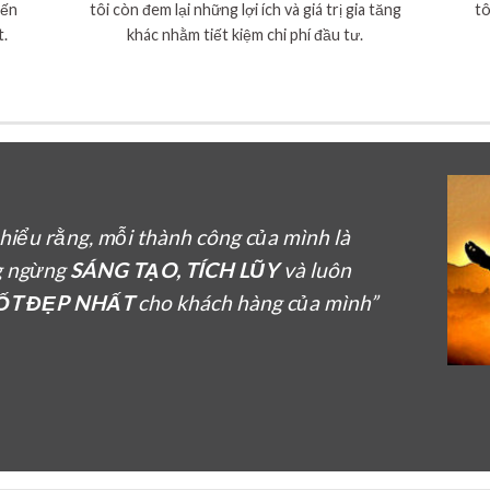
đến
tôi còn đem lại những lợi ích và giá trị gia tăng
tô
t.
khác nhằm tiết kiệm chi phí đầu tư.
n hiểu rằng, mỗi thành công của mình là
g ngừng
SÁNG TẠO, TÍCH LŨY
và luôn
TỐT ĐẸP NHẤT
cho khách hàng của mình”