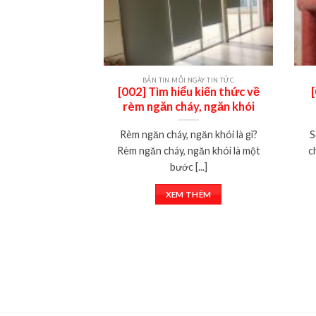
BẢN TIN MỖI NGÀY TIN TỨC
[002] Tìm hiểu kiến thức về
rèm ngăn cháy, ngăn khói
Rèm ngăn cháy, ngăn khói là gì?
S
Rèm ngăn cháy, ngăn khói là một
c
bước [...]
XEM THÊM