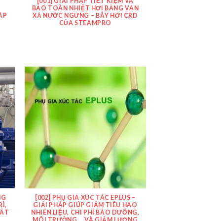
I
[001] GIẢI PHÁP TIẾT KIỆM VÀ
G
BẢO TOÀN NHIỆT HƠI BẰNG VAN
ÁP
XẢ NƯỚC NGƯNG – BẪY HƠI CRD
CỦA STEAMPRO
NG
[002] PHỤ GIA XÚC TÁC EPLUS –
Ì,
GIẢI PHÁP GIÚP GIẢM TIÊU HAO
UẤT
NHIÊN LIỆU, CHI PHÍ BẢO DƯỠNG,
MÔI TRƯỜNG … VÀ GIẢM LƯỢNG