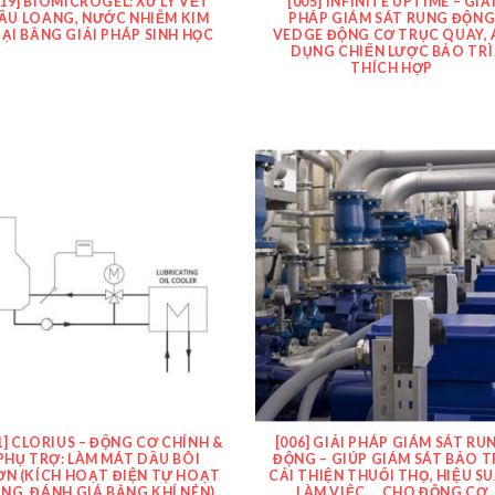
019] BIOMICROGEL: XỬ LÝ VẾT
[005] INFINITE UPTIME – GIẢ
ẦU LOANG, NƯỚC NHIỄM KIM
PHÁP GIÁM SÁT RUNG ĐỘN
ẠI BẰNG GIẢI PHÁP SINH HỌC
VEDGE ĐỘNG CƠ TRỤC QUAY, 
DỤNG CHIẾN LƯỢC BẢO TRÌ
THÍCH HỢP
1] CLORIUS – ĐỘNG CƠ CHÍNH &
[006] GIẢI PHÁP GIÁM SÁT RU
PHỤ TRỢ: LÀM MÁT DẦU BÔI
ĐỘNG – GIÚP GIÁM SÁT BẢO TR
ƠN (KÍCH HOẠT ĐIỆN TỰ HOẠT
CẢI THIỆN THUỔI THỌ, HIỆU S
NG, ĐÁNH GIÁ BẰNG KHÍ NÉN)
LÀM VIỆC … CHO ĐỘNG CƠ