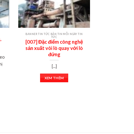
BANNER TIN TỨC BẢN TIN MỖI NGÀY TIN
BẢN TIN MỖI NGÀY
TỨC
T
,
[007] Đặc điểm công nghệ
[008] Bụi và 
sản xuất vôi lò quay với lò
trong các 
đứng
ng
heo
hị
[...]
[
XEM THÊM
XEM