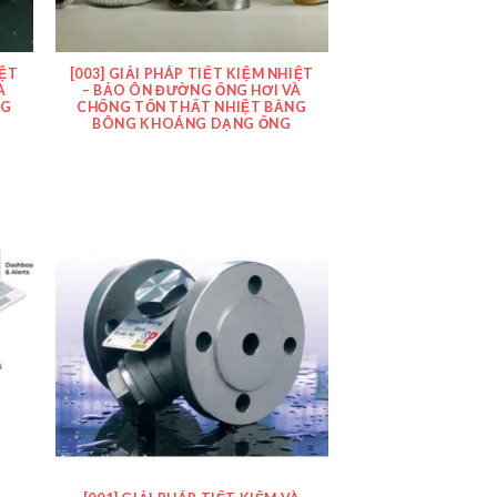
IỆT
[003] GIẢI PHÁP TIẾT KIỆM NHIỆT
À
– BẢO ÔN ĐƯỜNG ỐNG HƠI VÀ
NG
CHỐNG TỔN THẤT NHIỆT BẰNG
BÔNG KHOÁNG DẠNG ỐNG