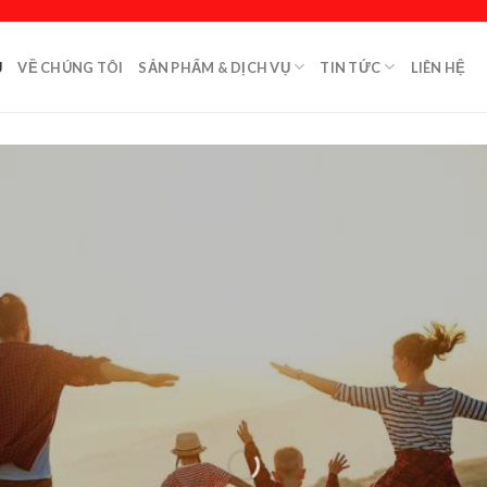
Ủ
VỀ CHÚNG TÔI
SẢN PHẨM & DỊCH VỤ
TIN TỨC
LIÊN HỆ