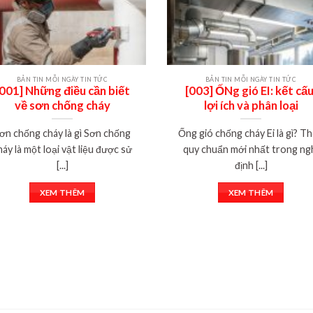
BẢN TIN MỖI NGÀY TIN TỨC
BẢN TIN MỖI NGÀY TIN TỨC
[001] Những điều cần biết
[003] ỐNg gió EI: kết cấu
về sơn chống cháy
lợi ích và phân loại
ơn chống cháy là gì Sơn chống
Ống gió chống cháy Ei là gì? T
háy là một loại vật liệu được sử
quy chuẩn mới nhất trong ng
[...]
định [...]
XEM THÊM
XEM THÊM