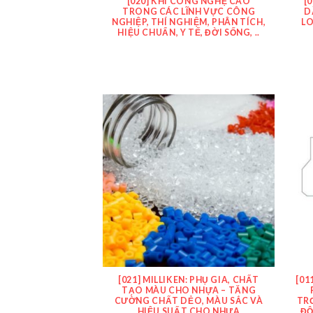
[020] KHÍ CÔNG NGHỆ CAO
[
TRONG CÁC LĨNH VỰC CÔNG
D
NGHIỆP, THÍ NGHIỆM, PHÂN TÍCH,
LO
HIỆU CHUẨN, Y TẾ, ĐỜI SỐNG, ..
[021] MILLIKEN: PHỤ GIA, CHẤT
[01
TẠO MÀU CHO NHỰA – TĂNG
CƯỜNG CHẤT DẺO, MÀU SẮC VÀ
TR
HIỆU SUẤT CHO NHỰA
ĐỘ