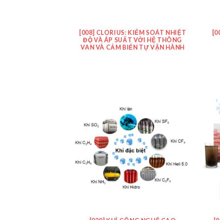
[008] CLORIUS: KIỂM SOÁT NHIỆT
[0
ĐỘ VÀ ÁP SUẤT VỚI HỆ THÔNG
VAN VÀ CẢM BIẾN TỰ VẬN HÀNH