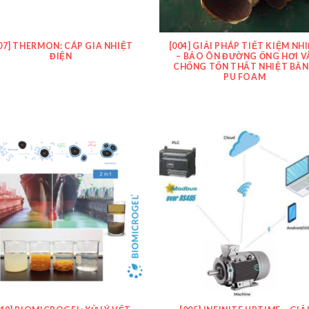
07] THERMON: CÁP GIA NHIỆT
[004] GIẢI PHÁP TIẾT KIỆM NH
ĐIỆN
– BẢO ÔN ĐƯỜNG ỐNG HƠI V
CHỐNG TỔN THẤT NHIỆT BẰ
PU FOAM