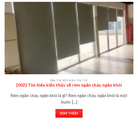
BẢN TIN MỖI NGÀY TIN TỨC
[002] Tìm hiểu kiến thức về rèm ngăn cháy, ngăn khói
Rèm ngăn cháy, ngăn khói là gì? Rèm ngăn cháy, ngăn khói là một
bước [...]
XEM THÊM