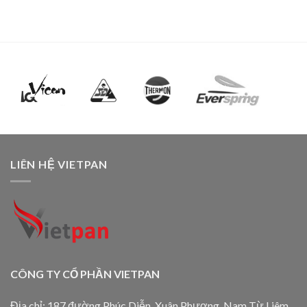
LIÊN HỆ VIETPAN
CÔNG TY CỔ PHẦN VIETPAN
Địa chỉ: 187 đường Phúc Diễn, Xuân Phương, Nam Từ Liêm,