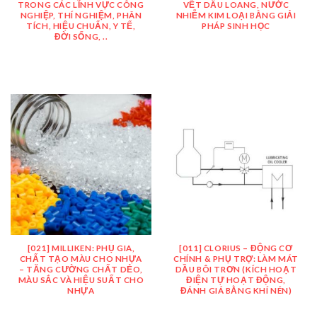
TRONG CÁC LĨNH VỰC CÔNG
VẾT DẦU LOANG, NƯỚC
NGHIỆP, THÍ NGHIỆM, PHÂN
NHIỄM KIM LOẠI BẰNG GIẢI
TÍCH, HIỆU CHUẨN, Y TẾ,
PHÁP SINH HỌC
ĐỜI SỐNG, ..
[021] MILLIKEN: PHỤ GIA,
[011] CLORIUS – ĐỘNG CƠ
CHẤT TẠO MÀU CHO NHỰA
CHÍNH & PHỤ TRỢ: LÀM MÁT
– TĂNG CƯỜNG CHẤT DẺO,
DẦU BÔI TRƠN (KÍCH HOẠT
MÀU SẮC VÀ HIỆU SUẤT CHO
ĐIỆN TỰ HOẠT ĐỘNG,
NHỰA
ĐÁNH GIÁ BẰNG KHÍ NÉN)