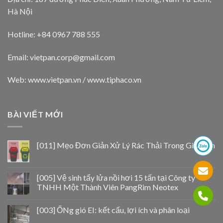
Hà Nội
Hotline: +84 0967 788 555
Email:
vietpan.corp@gmail.com
Web: www.vietpan.vn / www.tiphaco.vn
BÀI VIẾT MỚI
[011] Mẹo Đơn Giản Xử Lý Rác Thải Trong Gia Đình
[005] Vệ sinh tẩy lửa nồi hơi 15 tấn tại Công ty
TNHH Một Thành Viên PangRim Neotex
[003] ỐNg gió EI: kết cấu, lợi ích và phân loại