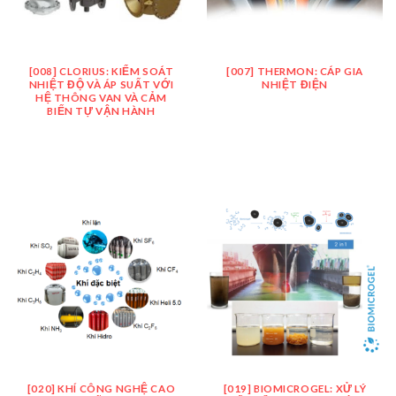
[008] CLORIUS: KIỂM SOÁT
[007] THERMON: CÁP GIA
NHIỆT ĐỘ VÀ ÁP SUẤT VỚI
NHIỆT ĐIỆN
HỆ THÔNG VAN VÀ CẢM
BIẾN TỰ VẬN HÀNH
[020] KHÍ CÔNG NGHỆ CAO
[019] BIOMICROGEL: XỬ LÝ