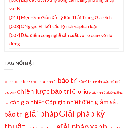
vật lý
[011] Mẹo Đơn Giản Xử Lý Rác Thải Trong Gia Đình
[003] ỐNg gió EI: kết cấu, lợi ích và phân loại
[007] Đặc điểm công nghệ sản xuất vôi lò quay với lò
đứng
TAG NỔI BẬT
bảo trì
bảo vệ môi
bông khoáng
bông khoáng cách nhiệt
Bảo vệ không khí
chiến lược bảo trì
Clorius
trương
cách nhiệt đường ống
giám sát
cáp gia nhiệt
Cáp gia nhiệt điện
hơi
giải pháp
Giải pháp kỹ
bảo trì
thuật
giải pháp xanh