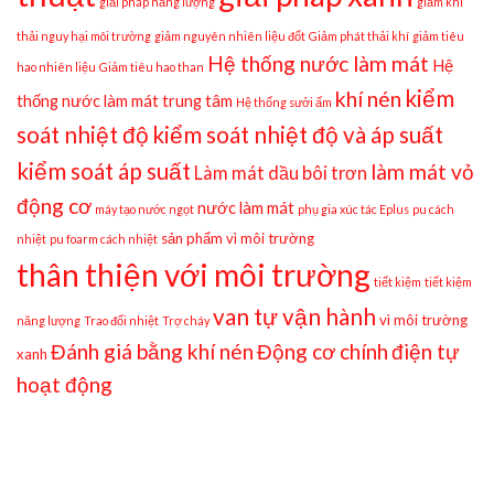
giải pháp năng lượng
giảm khí
thải nguy hại môi trường
giảm nguyên nhiên liệu đốt
Giảm phát thải khí
giảm tiêu
Hệ thống nước làm mát
Hệ
hao nhiên liệu
Giảm tiêu hao than
kiểm
khí nén
thống nước làm mát trung tâm
Hệ thống sưởi ấm
soát nhiệt độ
kiểm soát nhiệt độ và áp suất
kiểm soát áp suất
làm mát vỏ
Làm mát dầu bôi trơn
động cơ
nước làm mát
máy tạo nước ngọt
phụ gia xúc tác Eplus
pu cách
sản phẩm vì môi trường
nhiệt
pu foarm cách nhiệt
thân thiện với môi trường
tiết kiệm
tiết kiệm
van tự vận hành
vì môi trường
năng lượng
Trao đổi nhiệt
Trợ cháy
Đánh giá bằng khí nén
Động cơ chính
điện tự
xanh
hoạt động