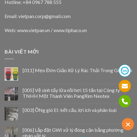
Hotline: +84 0967 788 555
Email:
vietpan.corp@gmail.com
Web: www.vietpan.vn / www.tiphaco.vn
BÀI VIẾT MỚI
[011] Mẹo Đơn Giản Xử Lý Rác Thải Trong Gia Đình
[005] Vệ sinh tẩy lửa nồi hơi 15 tấn tại Công ty
TNHH Một Thành Viên PangRim Neotex
[003] ỐNg gió EI: kết cấu, lợi ích và phân loại
[006] Lắp đặt GWI xử lý đóng cặn bằng phương
pháp vật lý