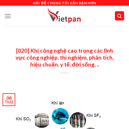
Skip
HÃY ĐỂ CHÚNG TÔI GẦN BẠN HƠN
to
content
[020] Khí công nghệ cao trong các lĩnh
vực công nghiệp, thí nghiệm, phân tích,
hiệu chuẩn, y tế, đời sống, ..
08
Th12