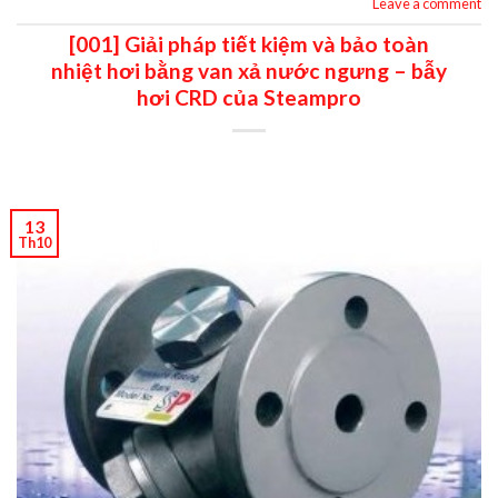
Leave a comment
[001] Giải pháp tiết kiệm và bảo toàn
nhiệt hơi bằng van xả nước ngưng – bẫy
hơi CRD của Steampro
13
Th10