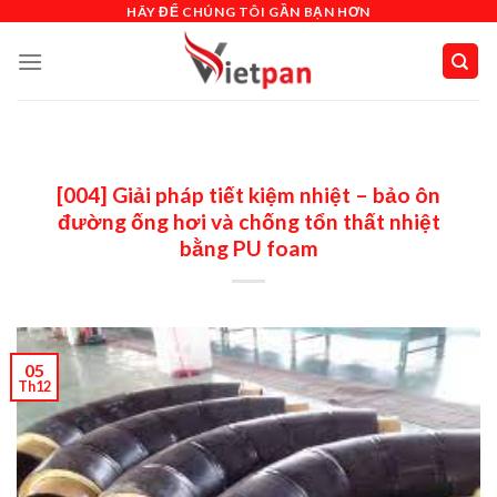
Skip
HÃY ĐỂ CHÚNG TÔI GẦN BẠN HƠN
to
content
[004] Giải pháp tiết kiệm nhiệt – bảo ôn
đường ống hơi và chống tổn thất nhiệt
bằng PU foam
05
Th12