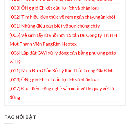
[003] ỐNg gió EI: kết cấu, lợi ích và phân loại
[002] Tìm hiểu kiến thức về rèm ngăn cháy, ngăn khói
[001] Những điều cần biết về sơn chống cháy
[005] Vệ sinh tẩy lửa nồi hơi 15 tấn tại Công ty TNHH
Một Thành Viên PangRim Neotex
[006] Lắp đặt GWI xử lý đóng cặn bằng phương pháp
vật lý
[011] Mẹo Đơn Giản Xử Lý Rác Thải Trong Gia Đình
[003] ỐNg gió EI: kết cấu, lợi ích và phân loại
[007] Đặc điểm công nghệ sản xuất vôi lò quay với lò
đứng
TAG NỔI BẬT