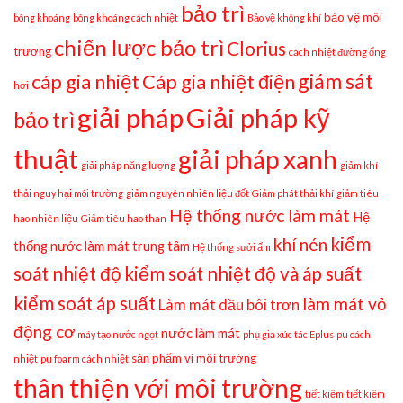
bảo trì
bảo vệ môi
bông khoáng
bông khoáng cách nhiệt
Bảo vệ không khí
chiến lược bảo trì
Clorius
trương
cách nhiệt đường ống
giám sát
cáp gia nhiệt
Cáp gia nhiệt điện
hơi
giải pháp
Giải pháp kỹ
bảo trì
thuật
giải pháp xanh
giải pháp năng lượng
giảm khí
thải nguy hại môi trường
giảm nguyên nhiên liệu đốt
Giảm phát thải khí
giảm tiêu
Hệ thống nước làm mát
Hệ
hao nhiên liệu
Giảm tiêu hao than
kiểm
khí nén
thống nước làm mát trung tâm
Hệ thống sưởi ấm
soát nhiệt độ
kiểm soát nhiệt độ và áp suất
kiểm soát áp suất
làm mát vỏ
Làm mát dầu bôi trơn
động cơ
nước làm mát
máy tạo nước ngọt
phụ gia xúc tác Eplus
pu cách
sản phẩm vì môi trường
nhiệt
pu foarm cách nhiệt
thân thiện với môi trường
tiết kiệm
tiết kiệm