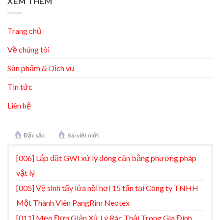
XEM THÊM
Trang chủ
Về chúng tôi
Sản phẩm & Dịch vụ
Tin tức
Liên hệ
Đặc sắc
Bài viết mới
[006] Lắp đặt GWI xử lý đóng cặn bằng phương pháp
vật lý
[005] Vệ sinh tẩy lửa nồi hơi 15 tấn tại Công ty TNHH
Một Thành Viên PangRim Neotex
[011] Mẹo Đơn Giản Xử Lý Rác Thải Trong Gia Đình