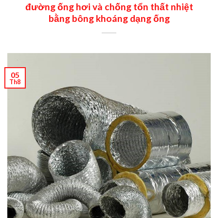
đường ống hơi và chống tổn thất nhiệt
bằng bông khoáng dạng ống
05
Th8