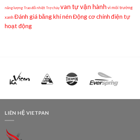
van tự vận hành
vì môi trường
năng lượng
Trao đổi nhiệt
Trợ cháy
Đánh giá bằng khí nén
Động cơ chính
điện tự
xanh
hoạt động
LIÊN HỆ VIETPAN