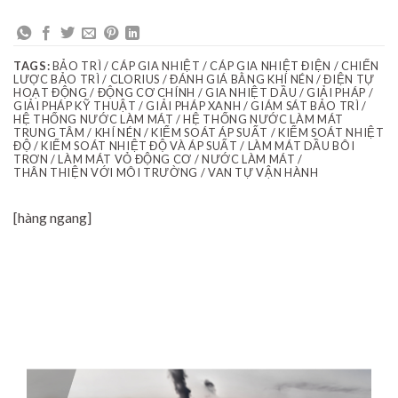
TAGS:
BẢO TRÌ / CÁP GIA NHIỆT / CÁP GIA NHIỆT ĐIỆN / CHIẾN
LƯỢC BẢO TRÌ / CLORIUS / ĐÁNH GIÁ BẰNG KHÍ NÉN / ĐIỆN TỰ
HOẠT ĐỘNG / ĐỘNG CƠ CHÍNH / GIA NHIỆT DẦU / GIẢI PHÁP /
GIẢI PHÁP KỸ THUẬT / GIẢI PHÁP XANH / GIÁM SÁT BẢO TRÌ /
HỆ THỐNG NƯỚC LÀM MÁT / HỆ THỐNG NƯỚC LÀM MÁT
TRUNG TÂM / KHÍ NÉN / KIỂM SOÁT ÁP SUẤT / KIỂM SOÁT NHIỆT
ĐỘ / KIỂM SOÁT NHIỆT ĐỘ VÀ ÁP SUẤT / LÀM MÁT DẦU BÔI
TRƠN / LÀM MÁT VỎ ĐỘNG CƠ / NƯỚC LÀM MÁT /
THÂN THIỆN VỚI MÔI TRƯỜNG / VAN TỰ VẬN HÀNH
[hàng ngang]