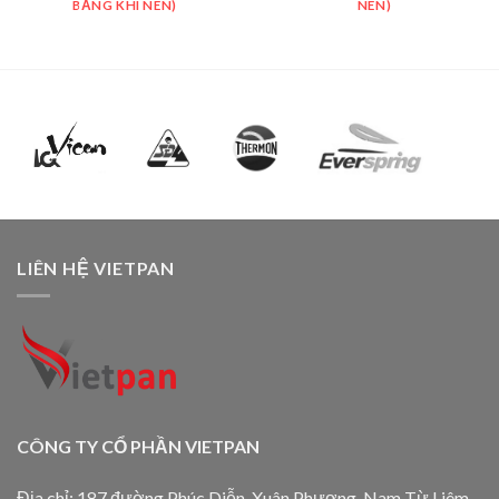
BẰNG KHÍ NÉN)
NÉN)
LIÊN HỆ VIETPAN
CÔNG TY CỔ PHẦN VIETPAN
Địa chỉ: 187 đường Phúc Diễn, Xuân Phương, Nam Từ Liêm,