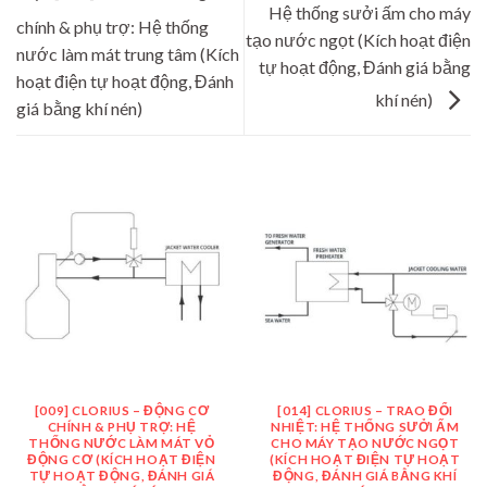
Hệ thống sưởi ấm cho máy
chính & phụ trợ: Hệ thống
tạo nước ngọt (Kích hoạt điện
nước làm mát trung tâm (Kích
tự hoạt động, Đánh giá bằng
hoạt điện tự hoạt động, Đánh
khí nén)
giá bằng khí nén)
[009] CLORIUS – ĐỘNG CƠ
[014] CLORIUS – TRAO ĐỔI
CHÍNH & PHỤ TRỢ: HỆ
NHIỆT: HỆ THỐNG SƯỞI ẤM
THỐNG NƯỚC LÀM MÁT VỎ
CHO MÁY TẠO NƯỚC NGỌT
ĐỘNG CƠ (KÍCH HOẠT ĐIỆN
(KÍCH HOẠT ĐIỆN TỰ HOẠT
TỰ HOẠT ĐỘNG, ĐÁNH GIÁ
ĐỘNG, ĐÁNH GIÁ BẰNG KHÍ