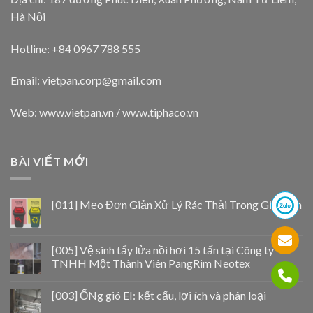
Hà Nội
Hotline: +84 0967 788 555
Email:
vietpan.corp@gmail.com
Web: www.vietpan.vn / www.tiphaco.vn
BÀI VIẾT MỚI
[011] Mẹo Đơn Giản Xử Lý Rác Thải Trong Gia Đình
[005] Vệ sinh tẩy lửa nồi hơi 15 tấn tại Công ty
TNHH Một Thành Viên PangRim Neotex
[003] ỐNg gió EI: kết cấu, lợi ích và phân loại