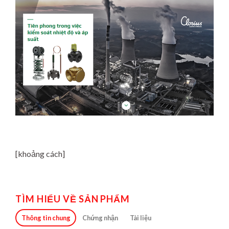
[khoảng cách]
TÌM HIỂU VỀ SẢN PHẨM
Thông tin chung
Chứng nhận
Tài liệu