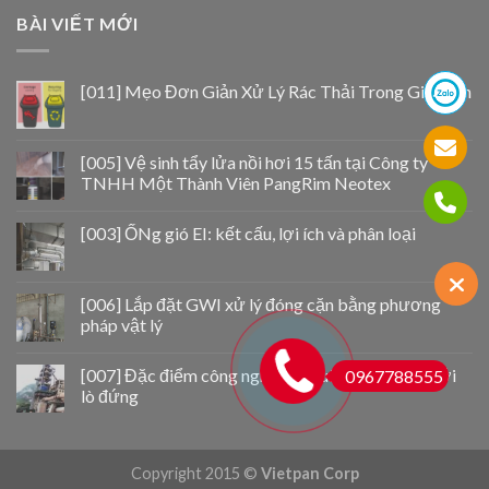
BÀI VIẾT MỚI
[011] Mẹo Đơn Giản Xử Lý Rác Thải Trong Gia Đình
[005] Vệ sinh tẩy lửa nồi hơi 15 tấn tại Công ty
TNHH Một Thành Viên PangRim Neotex
[003] ỐNg gió EI: kết cấu, lợi ích và phân loại
[006] Lắp đặt GWI xử lý đóng cặn bằng phương
pháp vật lý
[007] Đặc điểm công nghệ sản xuất vôi lò quay với
0967788555
lò đứng
Copyright 2015 ©
Vietpan Corp