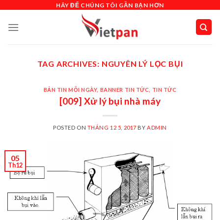
Skip
HÃY ĐỂ CHÚNG TÔI GẦN BẠN HƠN
to
content
TAG ARCHIVES:
NGUYÊN LÝ LỌC BỤI
BẢN TIN MỖI NGÀY
,
BANNER TIN TỨC
,
TIN TỨC
[009] Xử lý bụi nhà máy
POSTED ON
THÁNG 12 5, 2017
BY
ADMIN
05
Th12