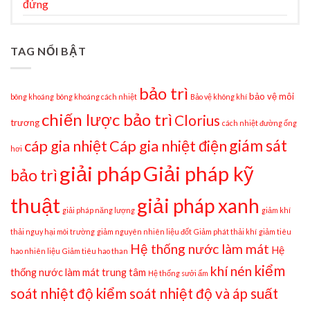
đứng
TAG NỔI BẬT
bảo trì
bảo vệ môi
bông khoáng
bông khoáng cách nhiệt
Bảo vệ không khí
chiến lược bảo trì
Clorius
trương
cách nhiệt đường ống
giám sát
cáp gia nhiệt
Cáp gia nhiệt điện
hơi
giải pháp
Giải pháp kỹ
bảo trì
thuật
giải pháp xanh
giải pháp năng lượng
giảm khí
thải nguy hại môi trường
giảm nguyên nhiên liệu đốt
Giảm phát thải khí
giảm tiêu
Hệ thống nước làm mát
Hệ
hao nhiên liệu
Giảm tiêu hao than
kiểm
khí nén
thống nước làm mát trung tâm
Hệ thống sưởi ấm
soát nhiệt độ
kiểm soát nhiệt độ và áp suất