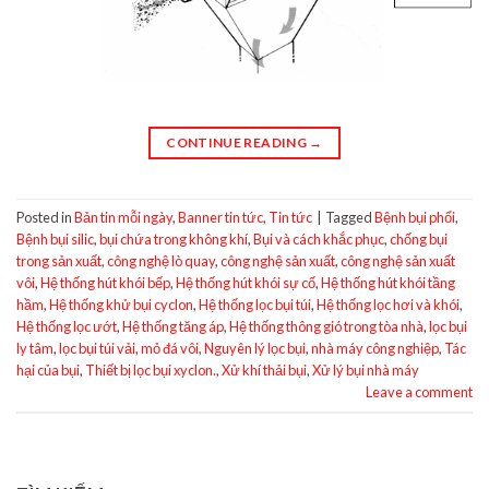
CONTINUE READING
→
Posted in
Bản tin mỗi ngày
,
Banner tin tức
,
Tin tức
|
Tagged
Bệnh bụi phổi
,
Bệnh bụi silic
,
bụi chứa trong không khí
,
Bụi và cách khắc phục
,
chống bụi
trong sản xuất
,
công nghệ lò quay
,
công nghệ sản xuất
,
công nghệ sản xuất
vôi
,
Hệ thống hút khói bếp
,
Hệ thống hút khói sự cố
,
Hệ thống hút khói tầng
hầm
,
Hệ thống khử bụi cyclon
,
Hệ thống lọc bụi túi
,
Hệ thống lọc hơi và khói
,
Hệ thống lọc ướt
,
Hệ thống tăng áp
,
Hệ thống thông gió trong tòa nhà
,
lọc bụi
ly tâm
,
lọc bụi túi vải
,
mỏ đá vôi
,
Nguyên lý lọc bụi
,
nhà máy công nghiệp
,
Tác
hại của bụi
,
Thiết bị lọc bụi xyclon.
,
Xử khí thải bụi
,
Xử lý bụi nhà máy
Leave a comment