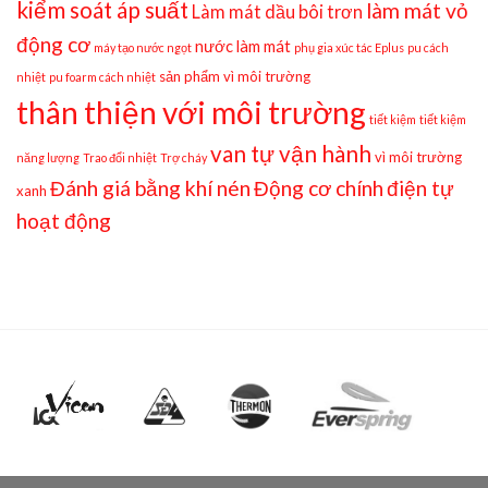
kiểm soát áp suất
làm mát vỏ
Làm mát dầu bôi trơn
động cơ
nước làm mát
máy tạo nước ngọt
phụ gia xúc tác Eplus
pu cách
sản phẩm vì môi trường
nhiệt
pu foarm cách nhiệt
thân thiện với môi trường
tiết kiệm
tiết kiệm
van tự vận hành
vì môi trường
năng lượng
Trao đổi nhiệt
Trợ cháy
Đánh giá bằng khí nén
Động cơ chính
điện tự
xanh
hoạt động